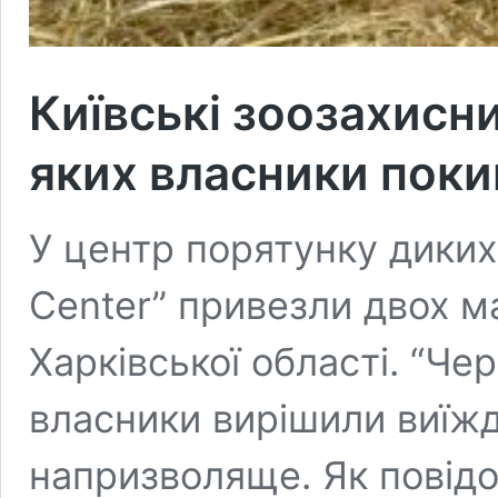
Київські зоозахисн
яких власники поки
У центр порятунку диких
Center” привезли двох м
Харківської області. “Чер
власники вирішили виїж
напризволяще. Як повід