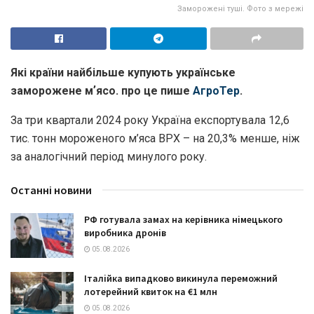
Заморожені туші. Фото з мережі
Які країни найбільше купують українське
заморожене мʼясо. про це пише
АгроТер
.
За три квартали 2024 року Україна експортувала 12,6
тис. тонн мороженого м’яса ВРХ – на 20,3% менше, ніж
за аналогічний період минулого року.
Останні новини
РФ готувала замах на керівника німецького
виробника дронів
05.08.2026
Італійка випадково викинула переможний
лотерейний квиток на €1 млн
05.08.2026