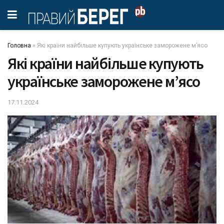
Головна
»
Які країни найбільше купують українське заморожене мʼясо
Які країни найбільше купують
українське заморожене мʼясо
17.11.2024