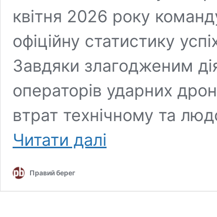
квітня 2026 року коман
офіційну статистику успіх
Завдяки злагодженим дія
операторів ударних дрон
втрат технічному та люд
Десятки
Читати далі
дронів
та
укриттів:
Правий берег
105-
та
окрема
бригада
ТрО