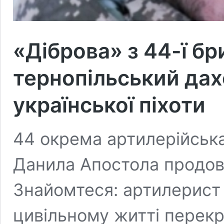
«Діброва» з 44-ї бр
тернопільський дах
української піхоти
44 окрема артилерійська
Данила Апостола продов
Знайомтеся: артилерист 
цивільному житті перекр