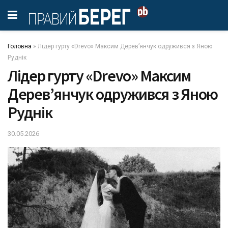
Головна
»
Лідер гурту «Drevo» Максим Деревʼянчук одружився з Яною
Руднік
Лідер гурту «Drevo» Максим
Деревʼянчук одружився з Яною
Руднік
30.05.2026