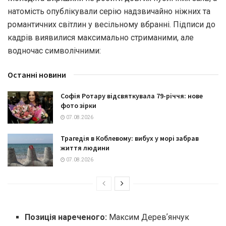
натомість опублікували серію надзвичайно ніжних та
романтичних світлин у весільному вбранні. Підписи до
кадрів виявилися максимально стриманими, але
водночас символічними:
Останні новини
Софія Ротару відсвяткувала 79-річчя: нове
фото зірки
07.08.2026
Трагедія в Коблевому: вибух у морі забрав
життя людини
07.08.2026
Позиція нареченого:
Максим Деревʼянчук