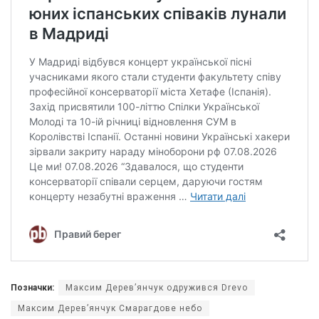
Позначки:
Максим Деревʼянчук одружився Drevo
Максим Деревʼянчук Смарагдове небо