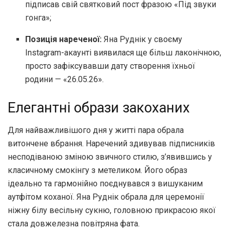
підписав свій святковий пост фразою «Під звуки
гонга»;
Позиція нареченої:
Яна Руднік у своєму
Instagram-акаунті виявилася ще більш лаконічною,
просто зафіксувавши дату створення їхньої
родини — «26.05.26».
Елегантні образи закоханих
Для найважливішого дня у житті пара обрала
витончене вбрання. Наречений здивував підписників
несподіваною зміною звичного стилю, з’явившись у
класичному смокінгу з метеликом. Його образ
ідеально та гармонійно поєднувався з вишуканим
аутфітом коханої. Яна Руднік обрала для церемонії
ніжну білу весільну сукню, головною прикрасою якої
стала довжелезна повітряна фата.