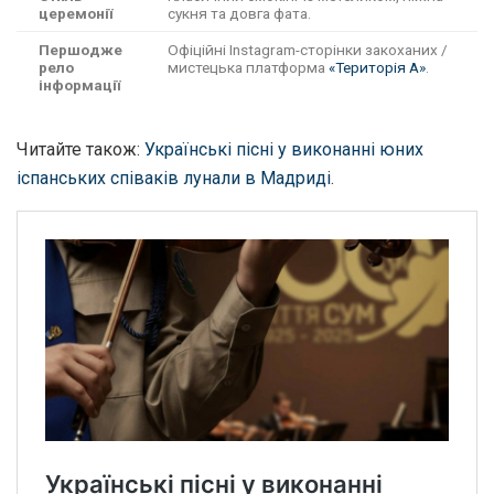
церемонії
сукня та довга фата.
Першодже
Офіційні Instagram-сторінки закоханих /
рело
мистецька платформа
«Територія А»
.
інформації
Читайте також:
Українські пісні у виконанні юних
іспанських співаків лунали в Мадриді
.