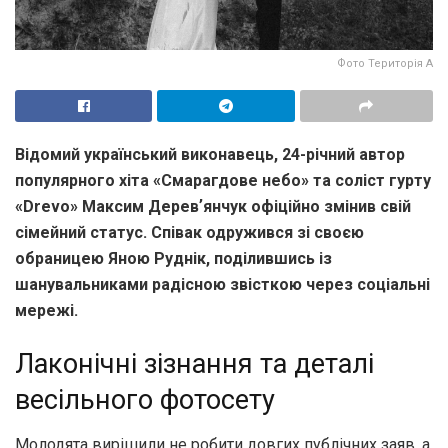
Фото Територія А
Відомий український виконавець, 24-річний автор
популярного хіта «Смарагдове небо» та соліст гурту
«Drevo» Максим Деревʼянчук офіційно змінив свій
сімейний статус. Співак одружився зі своєю
обраницею Яною Руднік, поділившись із
шанувальниками радісною звісткою через соціальні
мережі.
Лаконічні зізнання та деталі
весільного фотосету
Молодята вирішили не робити довгих публічних заяв, а