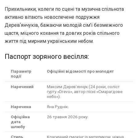
Прихильники, колеги по сцені та музична спільнота
активно вітають новоспечене подружжя
Деревʼянчуків, бажаючи молодій сім’ї безмежного
щастя, міцного кохання та довгих років спільного
життя під мирним українським небом.
Паспорт зоряного весілля:
Параметр
Офіційні відомості про молодят
події
Наречений
Максим Деревʼянчук (24 роки, соліст
гурту «Drevo», автор пісні «Смарагдове
небо»).
Наречена
Яна Руднік.
Офіційна
26 травня 2026 року.
дата
шлюбу
Стиль
Класичний смокінг із метеликом, ніжна