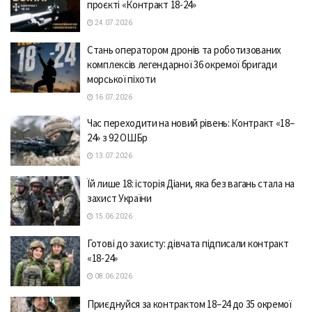
проєкті «Контракт 18-24»
24.07.2026
Стань оператором дронів та роботизованих
комплексів легендарної 36 окремої бригади
морської піхоти
16.07.2026
Час переходити на новий рівень: Контракт «18–
24» з 92 ОШБр
13.07.2026
Їй лише 18: історія Діани, яка без вагань стала на
захист України
15.06.2026
Готові до захисту: дівчата підписали контракт
«18-24»
08.06.2026
Приєднуйся за контрактом 18–24 до 35 окремої