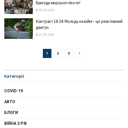
бригади морської піхоти!
03.06.2026
Контракт 18-24: Молодь на війні – це реактивний
двигун
27.05.2026
1
2
3
Категорії
COVID-19
АВТО
БЛОГИ
ВІЙНА З РФ