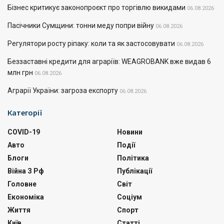
Бізнес критикує законопроєкт про торгівлю викидами
06.08.2026
Пасічники Сумщини: тонни меду попри війну
06.08.2026
Регулятори росту ріпаку: коли та як застосовувати
06.08.2026
Беззаставні кредити для аграріїв: WEAGROBANK вже видав 6
млн грн
06.08.2026
Аграрії України: загроза експорту
06.08.2026
Категорії
COVID-19
Новини
Авто
Події
Блоги
Політика
Війна З Рф
Публікації
Головне
Світ
Економіка
Соціум
Життя
Спорт
Київ
Статті