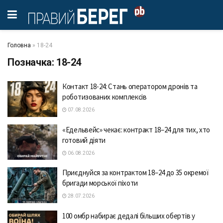
Головна
»
18-24
Позначка:
18-24
Контакт 18-24: Стань оператором дронів та
роботизованих комплексів
07.08.2026
«Едельвейс» чекає: контракт 18–24 для тих, хто
готовий діяти
06.08.2026
Приєднуйся за контрактом 18–24 до 35 окремої
бригади морської піхоти
28.07.2026
100 омбр набирає дедалі більших обертів у