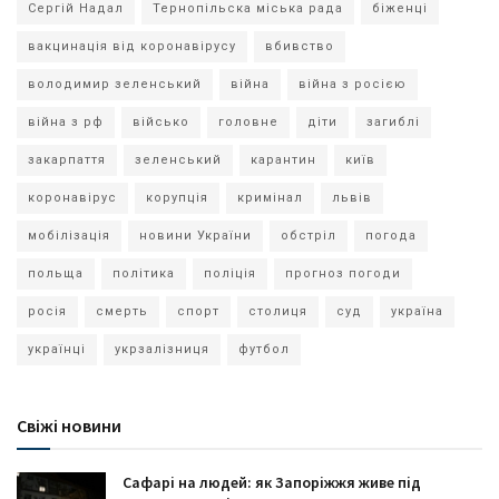
Сергій Надал
Тернопільска міська рада
біженці
вакцинація від коронавірусу
вбивство
володимир зеленський
війна
війна з росією
війна з рф
військо
головне
діти
загиблі
закарпаття
зеленський
карантин
київ
коронавірус
корупція
кримінал
львів
мобілізація
новини України
обстріл
погода
польща
політика
поліція
прогноз погоди
росія
смерть
спорт
столиця
суд
україна
українці
укрзалізниця
футбол
Свіжі новини
Сафарі на людей: як Запоріжжя живе під