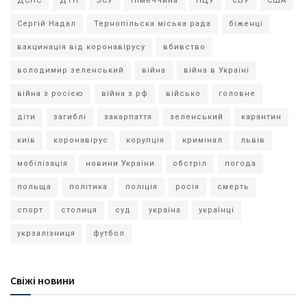
ДСНС
ДТП
ЗСУ
Німеччина
ПЦУ
СБУ
США
Сергій Надал
Тернопільска міська рада
біженці
вакцинація від коронавірусу
вбивство
володимир зеленський
війна
війна в Україні
війна з росією
війна з рф
військо
головне
діти
загиблі
закарпаття
зеленський
карантин
київ
коронавірус
корупція
кримінал
львів
мобілізація
новини України
обстріл
погода
польща
політика
поліція
росія
смерть
спорт
столиця
суд
україна
українці
укрзалізниця
футбол
Свіжі новини