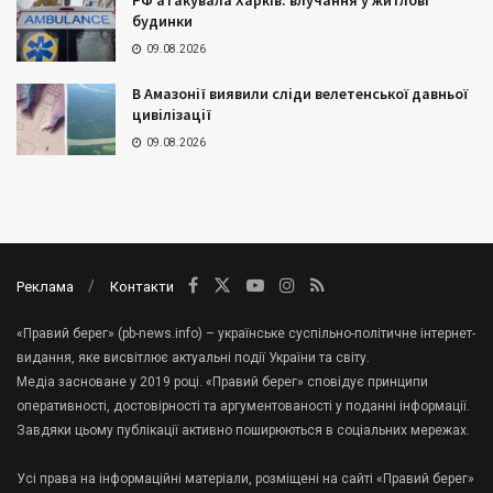
РФ атакувала Харків: влучання у житлові
будинки
09.08.2026
В Амазонії виявили сліди велетенської давньої
цивілізації
09.08.2026
Реклама
Контакти
«Правий берег» (pb-news.info) – українське суспільно-політичне інтернет-
видання, яке висвітлює актуальні події України та світу.
Медіа засноване у 2019 році. «Правий берег» сповідує принципи
оперативності, достовірності та аргументованості у поданні інформації.
Завдяки цьому публікації активно поширюються в соціальних мережах.
Усі права на інформаційні матеріали, розміщені на сайті «Правий берег»