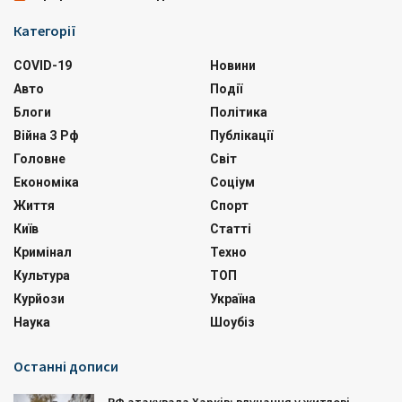
Категорії
COVID-19
Новини
Авто
Події
Блоги
Політика
Війна З Рф
Публікації
Головне
Світ
Економіка
Соціум
Життя
Спорт
Київ
Статті
Кримінал
Техно
Культура
ТОП
Курйози
Україна
Наука
Шоубіз
Останні дописи