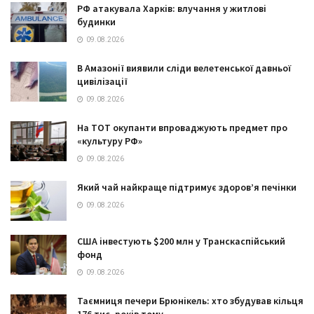
РФ атакувала Харків: влучання у житлові
будинки
09.08.2026
В Амазонії виявили сліди велетенської давньої
цивілізації
09.08.2026
На ТОТ окупанти впроваджують предмет про
«культуру РФ»
09.08.2026
Який чай найкраще підтримує здоров’я печінки
09.08.2026
США інвестують $200 млн у Транскаспійський
фонд
09.08.2026
Таємниця печери Брюнікель: хто збудував кільця
176 тис. років тому