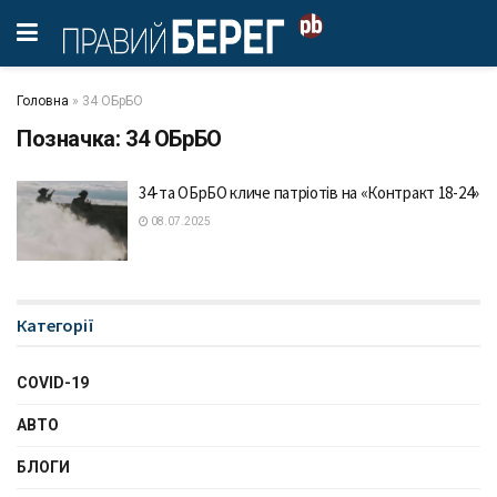
Головна
»
34 ОБрБО
Позначка:
34 ОБрБО
34-та ОБрБО кличе патріотів на «Контракт 18-24»
08.07.2025
Категорії
COVID-19
АВТО
БЛОГИ