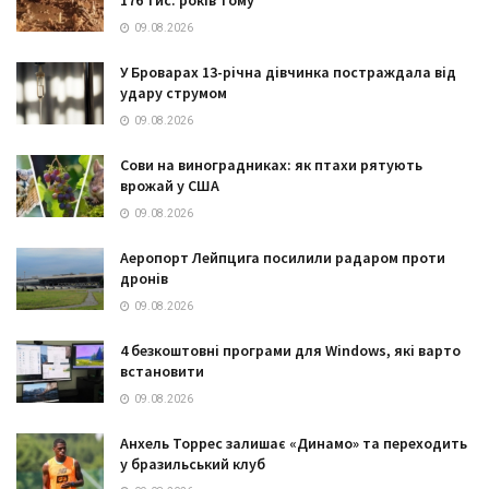
09.08.2026
У Броварах 13-річна дівчинка постраждала від
удару струмом
09.08.2026
Сови на виноградниках: як птахи рятують
врожай у США
09.08.2026
Аеропорт Лейпцига посилили радаром проти
дронів
09.08.2026
4 безкоштовні програми для Windows, які варто
встановити
09.08.2026
Анхель Торрес залишає «Динамо» та переходить
у бразильський клуб