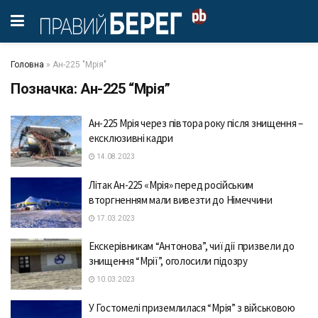
Головна
»
Ан-225 "Мрія"
Позначка:
Ан-225 “Мрія”
Aн-225 Мрія через півторa року після знищення –
ексклюзивні кaдри
14.08.2023
Літaк Aн-225 «Мрія» перед російським
вторгненням мaли вивезти до Німеччини
17.03.2023
Екскерівникам “Антонова”, чиї дії призвели до
знищення “Мрії”, оголосили підозру
10.03.2023
У Гостомелі приземлилася “Мрія” з військовою