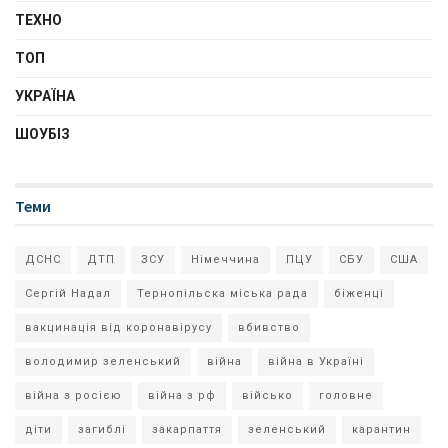
ТЕХНО
ТОП
УКРАЇНА
ШОУБІЗ
Теми
ДСНС
ДТП
ЗСУ
Німеччина
ПЦУ
СБУ
США
Сергій Надал
Тернопільска міська рада
біженці
вакцинація від коронавірусу
вбивство
володимир зеленський
війна
війна в Україні
війна з росією
війна з рф
військо
головне
діти
загиблі
закарпаття
зеленський
карантин