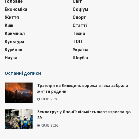
Головне
Світ
Економіка
Соціум
Життя
Спорт
Київ
Статті
Кримінал
Техно
Культура
ТОП
Курйози
Україна
Наука
Шоубіз
Останні дописи
Трагедія на Київщині: ворожа атака забрала
життя родини
08.08.2026
Землетрус у Японії: кількість жертв зросла до
39
08.08.2026