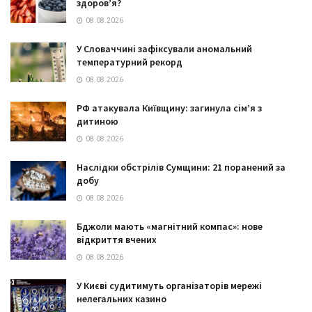
здоров’я?
08.08.2026
У Словаччині зафіксували аномальний
температурний рекорд
08.08.2026
РФ атакувала Київщину: загинула сім’я з
дитиною
08.08.2026
Наслідки обстрілів Сумщини: 21 поранений за
добу
08.08.2026
Бджоли мають «магнітний компас»: нове
відкриття вчених
08.08.2026
У Києві судитимуть організаторів мережі
нелегальних казино