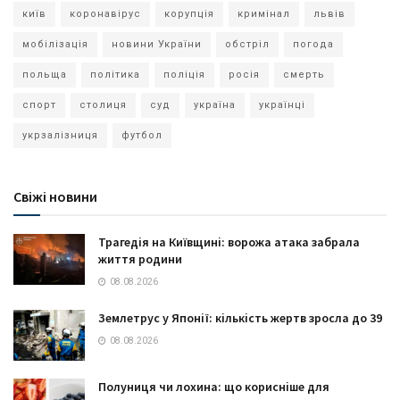
київ
коронавірус
корупція
кримінал
львів
мобілізація
новини України
обстріл
погода
польща
політика
поліція
росія
смерть
спорт
столиця
суд
україна
українці
укрзалізниця
футбол
Свіжі новини
Трагедія на Київщині: ворожа атака забрала
життя родини
08.08.2026
Землетрус у Японії: кількість жертв зросла до 39
08.08.2026
Полуниця чи лохина: що корисніше для