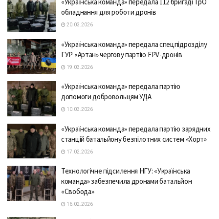
«Українська команда» передала 112 бригаді ТрО
обладнання для роботи дронів
20.03.2026
«Українська команда» передала спецпідрозділу
ГУР «Артан» чергову партію FPV-дронів
19.03.2026
«Українська команда» передала партію
допомоги добровольцям УДА
10.03.2026
«Українська команда» передала партію зарядних
станцій батальйону безпілотних систем «Хорт»
17.02.2026
Технологічне підсилення НГУ: «Українська
команда» забезпечила дронами батальйон
«Свобода»
16.02.2026