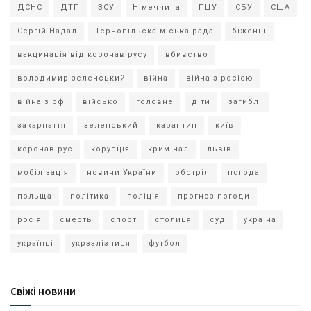
ДСНС
ДТП
ЗСУ
Німеччина
ПЦУ
СБУ
США
Сергій Надал
Тернопільска міська рада
біженці
вакцинація від коронавірусу
вбивство
володимир зеленський
війна
війна з росією
війна з рф
військо
головне
діти
загиблі
закарпаття
зеленський
карантин
київ
коронавірус
корупція
кримінал
львів
мобілізація
новини України
обстріл
погода
польща
політика
поліція
прогноз погоди
росія
смерть
спорт
столиця
суд
україна
українці
укрзалізниця
футбол
Свіжі новини