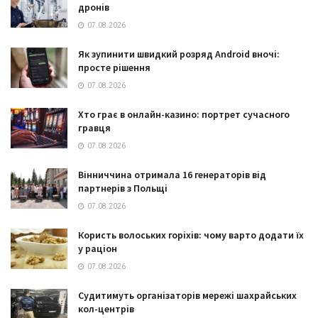
дронів
07.08.2026
Як зупинити швидкий розряд Android вночі:
просте рішення
07.08.2026
Хто грає в онлайн-казино: портрет сучасного
гравця
07.08.2026
Вінниччина отримала 16 генераторів від
партнерів з Польщі
07.08.2026
Користь волоських горіхів: чому варто додати їх
у раціон
07.08.2026
Судитимуть організаторів мережі шахрайських
кол-центрів