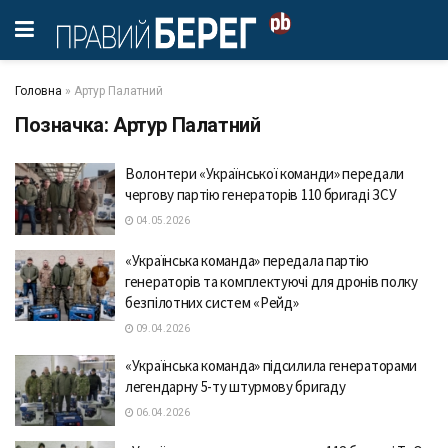
Головна
»
Артур Палатний
Позначка:
Артур Палатний
Волонтери «Української команди» передали
чергову партію генераторів 110 бригаді ЗСУ
04.05.2026
«Українська команда» передала партію
генераторів та комплектуючі для дронів полку
безпілотних систем «Рейд»
09.04.2026
«Українська команда» підсилила генераторами
легендарну 5-ту штурмову бригаду
06.04.2026