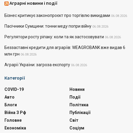
Аграрні новини і події
Бізнес критикує законопроєкт про торгівлю викидами
06.08.2026
Пасічники Сумщини: тонни меду попри війну
06.08.2026
Регулятори росту ріпаку: коли та як застосовувати
06.08.2026
Беззаставні кредити для аграріїв: WEAGROBANK вже видав 6
млн грн
06.08.2026
Аграрії України: загроза експорту
06.08.2026
Категорії
COVID-19
Новини
Авто
Події
Блоги
Політика
Війна З Рф
Публікації
Головне
Світ
Економіка
Соціум