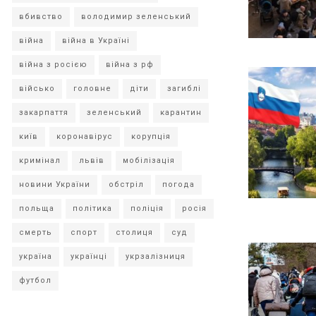
вбивство
володимир зеленський
війна
війна в Україні
війна з росією
війна з рф
військо
головне
діти
загиблі
закарпаття
зеленський
карантин
київ
коронавірус
корупція
кримінал
львів
мобілізація
новини України
обстріл
погода
польща
політика
поліція
росія
смерть
спорт
столиця
суд
україна
українці
укрзалізниця
футбол