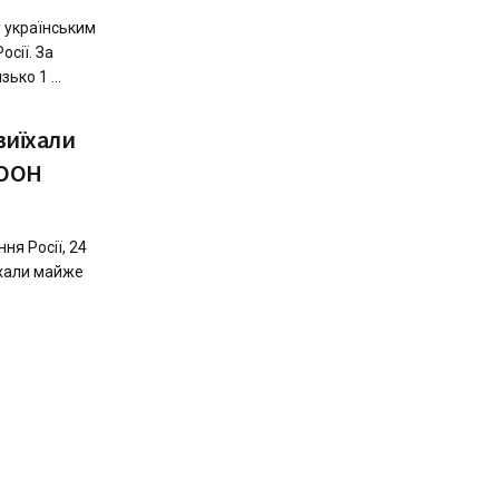
 українським
осії. За
ько 1 ...
виїхали
 ООН
ня Росії, 24
иїхали майже