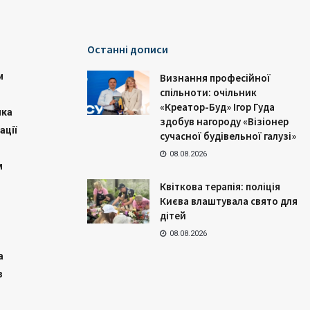
Останні дописи
и
Визнання професійної
спільноти: очільник
«Креатор-Буд» Ігор Гуда
ика
здобув нагороду «Візіонер
ації
сучасної будівельної галузі»
08.08.2026
м
Квіткова терапія: поліція
Києва влаштувала свято для
дітей
08.08.2026
а
з