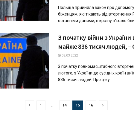
Польща прийняла закон про допомогу
біженцям, які тікають від вторгнення Р
останніми даними, в країну в'їхало близ
З початку війни з України 
майже 836 тисяч людей, –
02.03.2022
З початку повномасштабного вторгнен
лютого, з України до сусідніх країн в
836 тисяч людей. Про це у ...
1
…
14
15
16