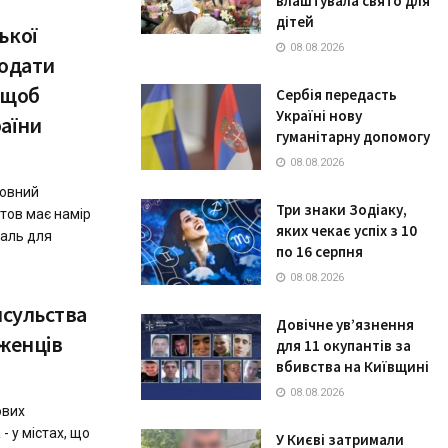
влаштувала свято для
дітей
ької
08.08.2026
родати
 щоб
Сербія передасть
Україні нову
аїни
гуманітарну допомогу
08.08.2026
ловний
Три знаки Зодіаку,
тов має намір
яких чекає успіх з 10
даль для
по 16 серпня
08.08.2026
нсульства
Довічне ув’язнення
іженців
для 11 окупантів за
вбивства на Київщині
08.08.2026
ових
- у містах, що
У Києві затримали