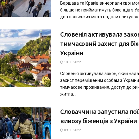
Варшава та Краків вичерпали свої мож
більше не прийматимуть біженців з Ук
два польських міста надали притулок д
Словенія активувала зако
тимчасовий захист для біж
України
10.03.2022
Словенія активувала закон, який над
захист переміщеним особам з України,
тимчасове проживання, доступ до рин
житла, ...
Словаччина запустила пої
вивозу біженців з України
09.03.2022