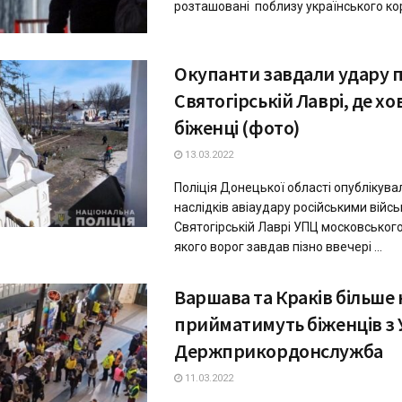
розташовані поблизу українського корд
Окупанти завдали удару 
Святогірській Лаврі, де х
біженці (фото)
13.03.2022
Поліція Донецької області опублікува
наслідків авіаудару російськими війс
Святогірській Лаврі УПЦ московського
якого ворог завдав пізно ввечері ...
Варшава та Краків більше 
прийматимуть біженців з У
Держприкордонслужба
11.03.2022