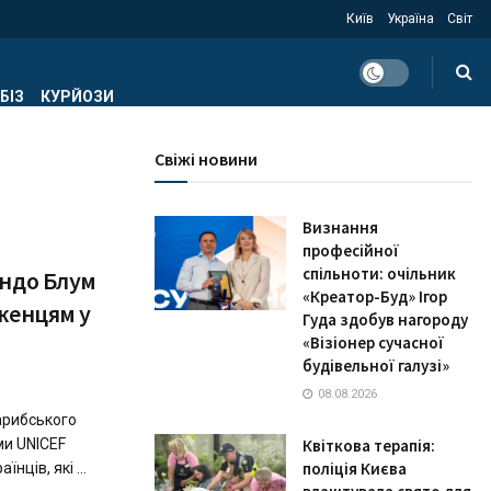
Київ
Україна
Світ
БІЗ
КУРЙОЗИ
Свіжі новини
Визнання
професійної
спільноти: очільник
андо Блум
«Креатор-Буд» Ігор
женцям у
Гуда здобув нагороду
«Візіонер сучасної
будівельної галузі»
08.08.2026
Карибського
ми UNICEF
Квіткова терапія:
поліція Києва
нців, які ...