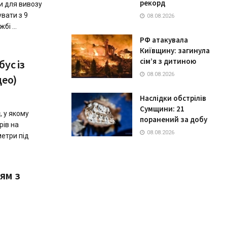
рекорд
и для вивозу
увати з 9
08.08.2026
і ...
РФ атакувала
Київщину: загинула
сім’я з дитиною
ус із
08.08.2026
део)
Наслідки обстрілів
Сумщини: 21
, у якому
поранений за добу
рів на
08.08.2026
метри під
ям з