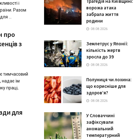
Трагедія на Київщині:
ливості і
ворожа атака
раїни. Разом
забрала життя
ля ...
родини
08.08.2026
н про
енців з
Землетрус у Японії:
кількість жертв
зросла до 39
08.08.2026
ає тимчасовий
Полуниця чи лохина:
 надає їм
що корисніше для
ку праці,
здоров’я?
08.08.2026
зди для
У Словаччині
зафіксували
аномальний
температурний