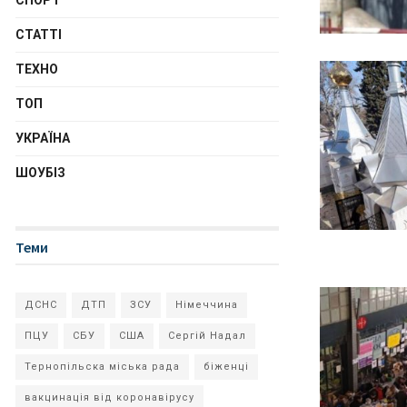
СПОРТ
СТАТТІ
ТЕХНО
ТОП
УКРАЇНА
ШОУБІЗ
Теми
ДСНС
ДТП
ЗСУ
Німеччина
ПЦУ
СБУ
США
Сергій Надал
Тернопільска міська рада
біженці
вакцинація від коронавірусу