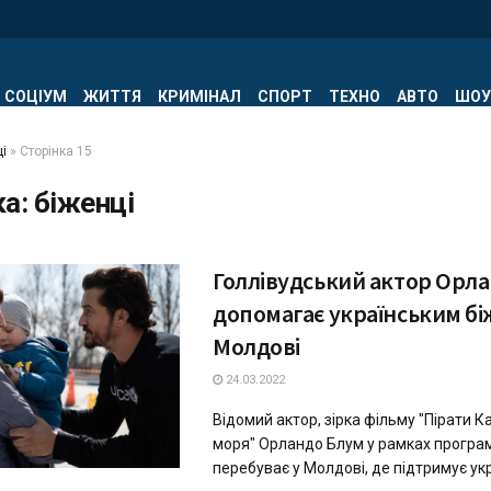
СОЦІУМ
ЖИТТЯ
КРИМІНАЛ
СПОРТ
ТЕХНО
АВТО
ШОУ
і
»
Сторінка 15
ка:
біженці
Голлівудський актор Орл
допомагає українським бі
Молдові
24.03.2022
Відомий актор, зірка фільму "Пірати 
моря" Орландо Блум у рамках програ
перебуває у Молдові, де підтримує украї