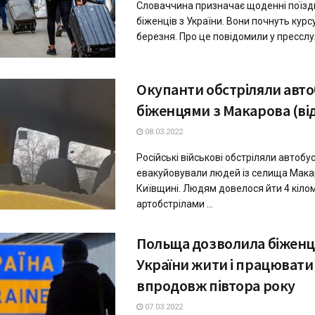
Словаччина призначає щоденні поїзд
біженців з України. Вони почнуть курс
березня. Про це повідомили у пресслужб
Окупанти обстріляли автоб
біженцями з Макарова (ві
08.03.2022
Російські військові обстріляли автобус
евакуйовували людей із селища Мака
Київщині. Людям довелося йти 4 кіло
артобстрілами ...
Польща дозволила біженц
України жити і працювати
впродовж півтора року
07.03.2022