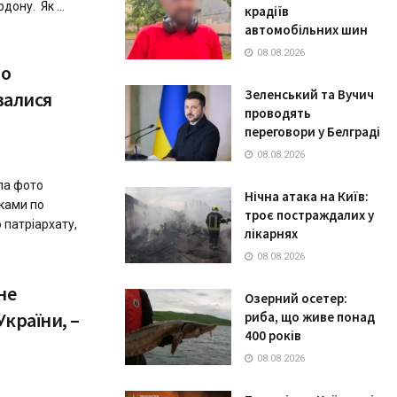
ону. Як ...
крадіїв
автомобільних шин
08.08.2026
по
Зеленський та Вучич
овалися
проводять
переговори у Белграді
08.08.2026
ла фото
Нічна атака на Київ:
ьками по
троє постраждалих у
 патріархату,
лікарнях
08.08.2026
не
Озерний осетер:
країни, –
риба, що живе понад
400 років
08.08.2026