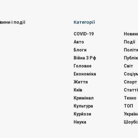
вини і події
Категорії
COVID-19
Новин
Авто
Події
Блоги
Політ
Війна З Рф
Публік
Головне
Світ
Економіка
Соціу
Життя
Спорт
Київ
Статті
Кримінал
Техно
Культура
ТОП
Курйози
Україн
Наука
Шоубі