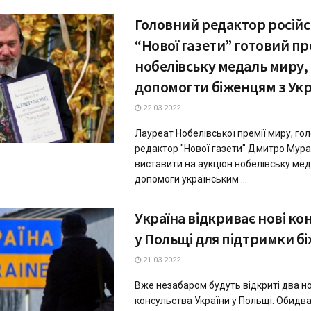
Головний редактор російс
“Нової газети” готовий п
нобелівську медаль миру,
допомогти біженцям з Укр
22.03.2022
Лауреат Нобелівської премії миру, го
редактор "Нової газети" Дмитро Мура
виставити на аукціон нобелівську ме
допомоги українським ...
Україна відкриває нові ко
у Польщі для підтримки б
21.03.2022
Вже незабаром будуть відкриті два н
консульства України у Польщі. Обидва 