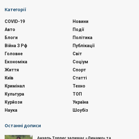
Категорії
COVID-19
Новини
Авто
Події
Блоги
Політика
Війна З Рф
Публікації
Головне
Світ
Економіка
Соціум
Життя
Спорт
Київ
Статті
Кримінал
Техно
Культура
ТОП
Курйози
Україна
Наука
Шоубіз
Останні дописи
Анхель Торрес залишає «Динамо» та