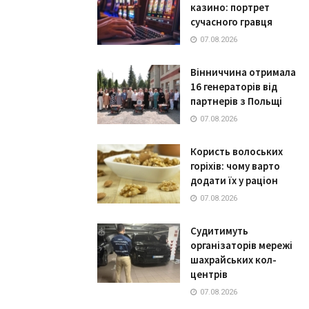
казино: портрет
сучасного гравця
07.08.2026
Вінниччина отримала
16 генераторів від
партнерів з Польщі
07.08.2026
Користь волоських
горіхів: чому варто
додати їх у раціон
07.08.2026
Судитимуть
організаторів мережі
шахрайських кол-
центрів
07.08.2026