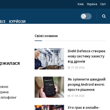
Київ
Україна
Світ
БІЗ
КУРЙОЗИ
Свіжі новини
Diehl Defence створює
нову систему захисту
від дронів
аржилася
07.08.2026
Як зупинити швидкий
розряд Android вночі:
 свою
просте рішення
ерина
07.08.2026
ліпофілінг
Хто грає в онлайн-