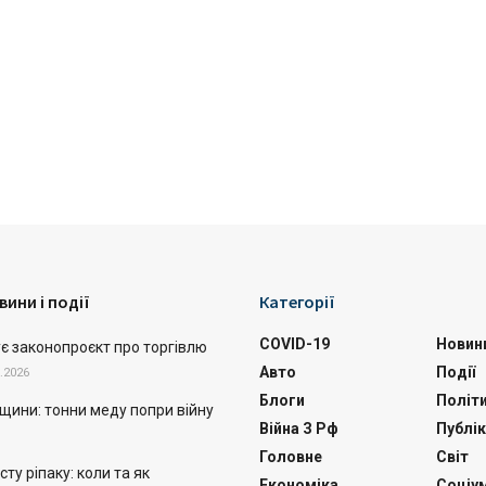
вини і події
Категорії
COVID-19
Новин
ує законопроєкт про торгівлю
Авто
Події
.2026
Блоги
Політ
щини: тонни меду попри війну
Війна З Рф
Публік
Головне
Світ
ту ріпаку: коли та як
Економіка
Соціу