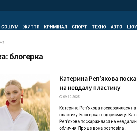
СОЦІУМ
ЖИТТЯ
КРИМІНАЛ
СПОРТ
ТЕХНО
АВТО
ШОУ
рка
ка:
блогерка
Катерина Репʼяхова поск
на невдалу пластику
09.10.2025
Катерина Репʼяхова поскаржилася на
пластику. Блогерка і підприємиця Кат
Репʼяхова поскаржилася на невдалий 
обличчя. Про це вона розповіла ...