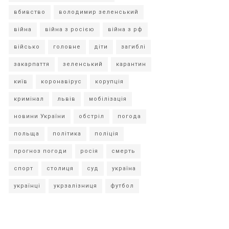
вбивство
володимир зеленський
війна
війна з росією
війна з рф
військо
головне
діти
загиблі
закарпаття
зеленський
карантин
київ
коронавірус
корупція
кримінал
львів
мобілізація
новини України
обстріл
погода
польща
політика
поліція
прогноз погоди
росія
смерть
спорт
столиця
суд
україна
українці
укрзалізниця
футбол