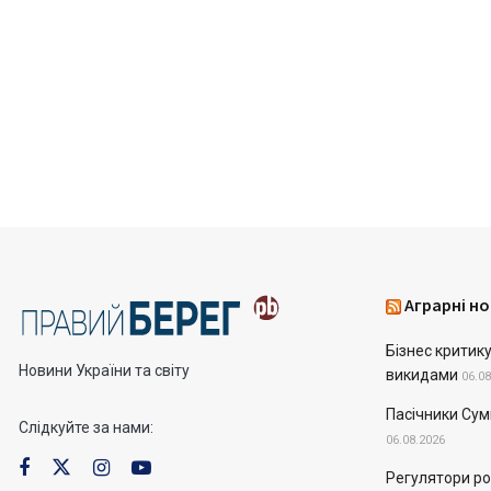
Аграрні но
Бізнес критик
Новини України та світу
викидами
06.08
Пасічники Сум
Слідкуйте за нами:
06.08.2026
Регулятори рос