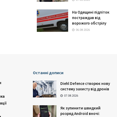
На Одещині підліток
постраждав від
ворожого обстрілу
06.08.2026
Останні дописи
и
Diehl Defence створює нову
систему захисту від дронів
07.08.2026
ика
ації
Як зупинити швидкий
розряд Android вночі:
м