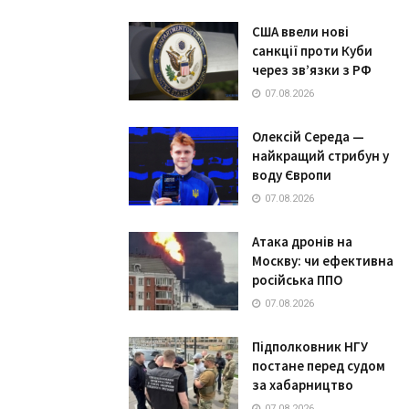
США ввели нові
санкції проти Куби
через зв’язки з РФ
07.08.2026
Олексій Середа —
найкращий стрибун у
воду Європи
07.08.2026
Атака дронів на
Москву: чи ефективна
російська ППО
07.08.2026
Підполковник НГУ
постане перед судом
за хабарництво
07.08.2026