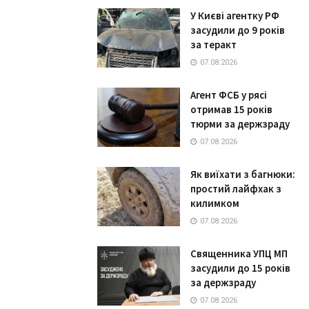
У Києві агентку РФ
засудили до 9 років
за теракт
07.08.2026
Агент ФСБ у рясі
отримав 15 років
тюрми за держзраду
07.08.2026
Як виїхати з багнюки:
простий лайфхак з
килимком
07.08.2026
Священника УПЦ МП
засудили до 15 років
за держзраду
07.08.2026