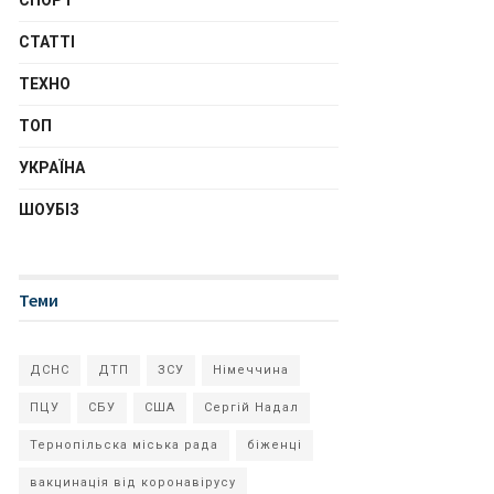
СПОРТ
СТАТТІ
ТЕХНО
ТОП
УКРАЇНА
ШОУБІЗ
Теми
ДСНС
ДТП
ЗСУ
Німеччина
ПЦУ
СБУ
США
Сергій Надал
Тернопільска міська рада
біженці
вакцинація від коронавірусу