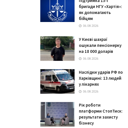
Підтримка 13-ї
бригади НГУ «Хартія»:
як допомагають
бійцям
06.08.2026
У Києві шахраї
ошукали пенсіонерку
на 18 000 доларів
06.08.2026
Наслідки ударів РФ по
Харківщині: 13 людей
у лікарнях
06.08.2026
Рік роботи
платформи СтопТиск:
результати захисту
бізнесу