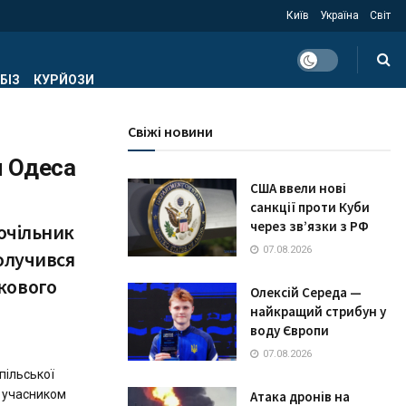
Київ
Україна
Світ
БІЗ
КУРЙОЗИ
Свіжі новини
 Одеса
США ввели нові
санкції проти Куби
через зв’язки з РФ
 очільник
07.08.2026
долучився
кового
Олексій Середа —
найкращий стрибун у
воду Європи
07.08.2026
пільської
в учасником
Атака дронів на