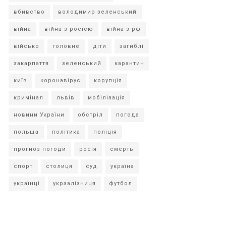
вбивство
володимир зеленський
війна
війна з росією
війна з рф
військо
головне
діти
загиблі
закарпаття
зеленський
карантин
київ
коронавірус
корупція
кримінал
львів
мобілізація
новини України
обстріл
погода
польща
політика
поліція
прогноз погоди
росія
смерть
спорт
столиця
суд
україна
українці
укрзалізниця
футбол