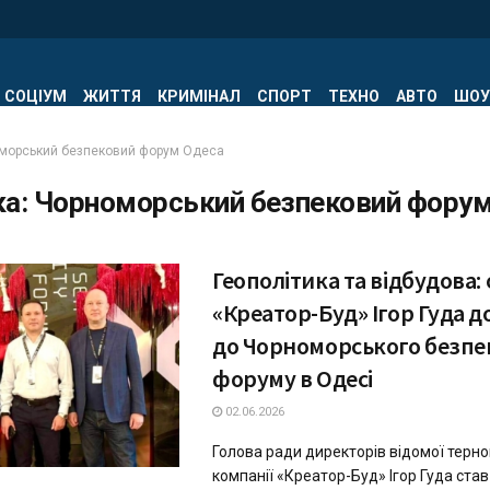
СОЦІУМ
ЖИТТЯ
КРИМІНАЛ
СПОРТ
ТЕХНО
АВТО
ШОУ
морський безпековий форум Одеса
ка:
Чорноморський безпековий форум
Геополітика та відбудова:
«Креатор-Буд» Ігор Гуда 
до Чорноморського безпе
форуму в Одесі
02.06.2026
Голова ради директорів відомої терно
компанії «Креатор-Буд» Ігор Гуда ста