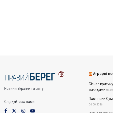
Аграрні но
Бізнес критик
Новини України та світу
викидами
06.08
Пасічники Сум
Слідкуйте за нами:
06.08.2026