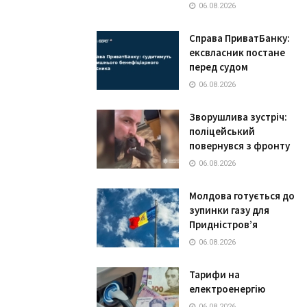
06.08.2026
Справа ПриватБанку:
ексвласник постане
перед судом
06.08.2026
Зворушлива зустріч:
поліцейський
повернувся з фронту
06.08.2026
Молдова готується до
зупинки газу для
Придністров’я
06.08.2026
Тарифи на
електроенергію
06.08.2026