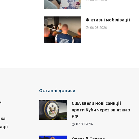
Фіктивні мобілізації
06.08.2026
Останні дописи
и
США ввели нові санкції
проти Куби через зв’язки з
РФ
ика
07.08.2026
ації
Олексій Середа —