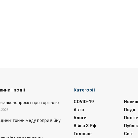
вини і події
Категорії
COVID-19
Новин
ує законопроєкт про торгівлю
Авто
Події
.2026
Блоги
Політ
щини: тонни меду попри війну
Війна З Рф
Публік
Головне
Світ