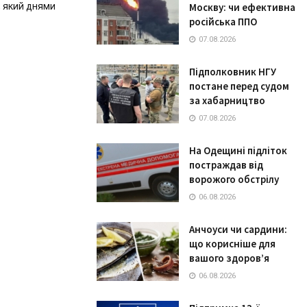
 який днями
Москву: чи ефективна
російська ППО
07.08.2026
Підполковник НГУ
постане перед судом
за хабарництво
07.08.2026
На Одещині підліток
постраждав від
ворожого обстрілу
06.08.2026
Анчоуси чи сардини:
що корисніше для
вашого здоров’я
06.08.2026