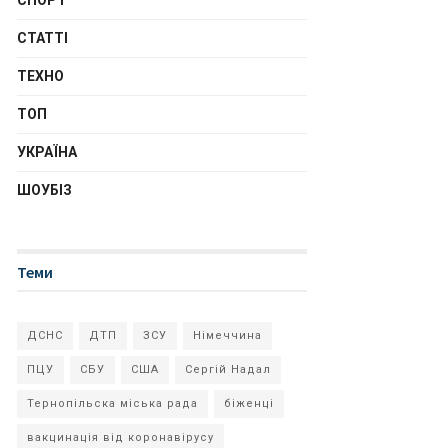
СПОРТ
СТАТТІ
ТЕХНО
ТОП
УКРАЇНА
ШОУБІЗ
Теми
ДСНС
ДТП
ЗСУ
Німеччина
ПЦУ
СБУ
США
Сергій Надал
Тернопільска міська рада
біженці
вакцинація від коронавірусу