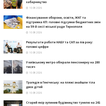
хабарництво
10.08.2026
Фінансування оборони, освіти, ЖКГ та
підтримка КП: головні підсумки бюджетних змін
на 59-й сесії міської ради Тернополя
10.08.2026
Результати роботи НАБУ та САП за пів року:
головні цифри
10.08.2026
У київському метро обікрали пенсіонерку на 280
тисяч
10.08.2026
Трагедія в Генічеську: на пляжі знайшли тіла
двох дітей
10.08.2026
Старий якір зупинив будівництво тунелю на 241