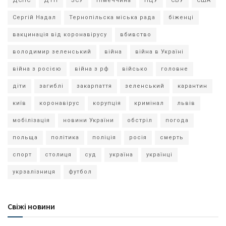
ДСНС
ДТП
ЗСУ
Німеччина
ПЦУ
СБУ
США
Сергій Надал
Тернопільска міська рада
біженці
вакцинація від коронавірусу
вбивство
володимир зеленський
війна
війна в Україні
війна з росією
війна з рф
військо
головне
діти
загиблі
закарпаття
зеленський
карантин
київ
коронавірус
корупція
кримінал
львів
мобілізація
новини України
обстріл
погода
польща
політика
поліція
росія
смерть
спорт
столиця
суд
україна
українці
укрзалізниця
футбол
Свіжі новини