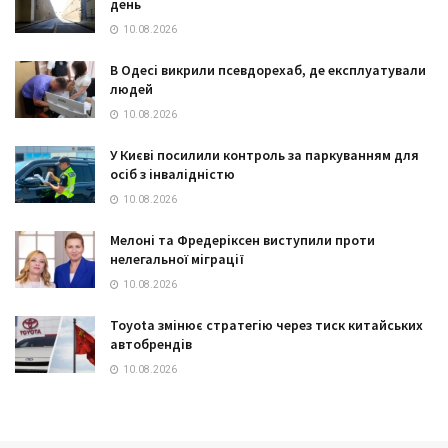
день
10.08.2026
В Одесі викрили псевдорехаб, де експлуатували
людей
10.08.2026
У Києві посилили контроль за паркуванням для
осіб з інвалідністю
10.08.2026
Мелоні та Фредеріксен виступили проти
нелегальної міграції
10.08.2026
Toyota змінює стратегію через тиск китайських
автобрендів
10.08.2026