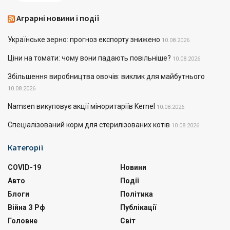
Аграрні новини і події
Українське зерно: прогноз експорту знижено
10.08.2026
Ціни на томати: чому вони падають повільніше?
10.08.2026
Збільшення виробництва овочів: виклик для майбутнього
10.08.2026
Namsen викуповує акції міноритаріїв Kernel
10.08.2026
Спеціалізований корм для стерилізованих котів
10.08.2026
Категорії
COVID-19
Новини
Авто
Події
Блоги
Політика
Війна З Рф
Публікації
Головне
Світ