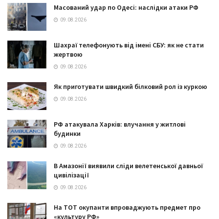
Масований удар по Одесі: наслідки атаки РФ
09.08.2026
Шахраї телефонують від імені СБУ: як не стати
жертвою
09.08.2026
Як приготувати швидкий білковий рол із куркою
09.08.2026
РФ атакувала Харків: влучання у житлові
будинки
09.08.2026
В Амазонії виявили сліди велетенської давньої
цивілізації
09.08.2026
На ТОТ окупанти впроваджують предмет про
«культуру РФ»