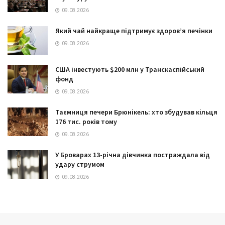
09.08.2026
Який чай найкраще підтримує здоров’я печінки
09.08.2026
США інвестують $200 млн у Транскаспійський
фонд
09.08.2026
Таємниця печери Брюнікель: хто збудував кільця
176 тис. років тому
09.08.2026
У Броварах 13-річна дівчинка постраждала від
удару струмом
09.08.2026