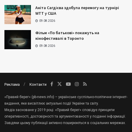
Аніта Сагдієва здобула перемогу на турнірі
WTT у США
09.08.2026
Фільм «По батькові» покажуть на
кінофестивалі в Торонто
09.08.2026
Реклама
Контакти
«Правий берег» (pb-news.info) – українське суспільно-політичне інтернет-
видання, яке висвітлює актуальні події України та світу.
Медіа засноване у 2019 році. «Правий берег» сповідує принципи
оперативності, достовірності та аргументованості у поданні інформації.
Завдяки цьому публікації активно поширюються в соціальних мережах.