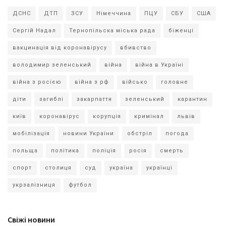
ДСНС
ДТП
ЗСУ
Німеччина
ПЦУ
СБУ
США
Сергій Надал
Тернопільска міська рада
біженці
вакцинація від коронавірусу
вбивство
володимир зеленський
війна
війна в Україні
війна з росією
війна з рф
військо
головне
діти
загиблі
закарпаття
зеленський
карантин
київ
коронавірус
корупція
кримінал
львів
мобілізація
новини України
обстріл
погода
польща
політика
поліція
росія
смерть
спорт
столиця
суд
україна
українці
укрзалізниця
футбол
Свіжі новини