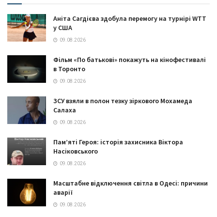
Аніта Сагдієва здобула перемогу на турнірі WTT
у США
09.08.2026
Фільм «По батькові» покажуть на кінофестивалі
в Торонто
09.08.2026
ЗСУ взяли в полон тезку зіркового Мохамеда
Салаха
09.08.2026
Пам’яті Героя: історія захисника Віктора
Насіковського
09.08.2026
Масштабне відключення світла в Одесі: причини
аварії
09.08.2026