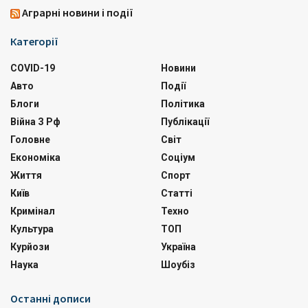
Аграрні новини і події
Категорії
COVID-19
Новини
Авто
Події
Блоги
Політика
Війна З Рф
Публікації
Головне
Світ
Економіка
Соціум
Життя
Спорт
Київ
Статті
Кримінал
Техно
Культура
ТОП
Курйози
Україна
Наука
Шоубіз
Останні дописи