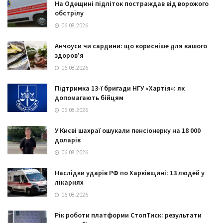
На Одещині підліток постраждав від ворожого
обстрілу
06.08.2026
Анчоуси чи сардини: що корисніше для вашого
здоров’я
06.08.2026
Підтримка 13-ї бригади НГУ «Хартія»: як
допомагають бійцям
06.08.2026
У Києві шахраї ошукали пенсіонерку на 18 000
доларів
06.08.2026
Наслідки ударів РФ по Харківщині: 13 людей у
лікарнях
06.08.2026
Рік роботи платформи СтопТиск: результати