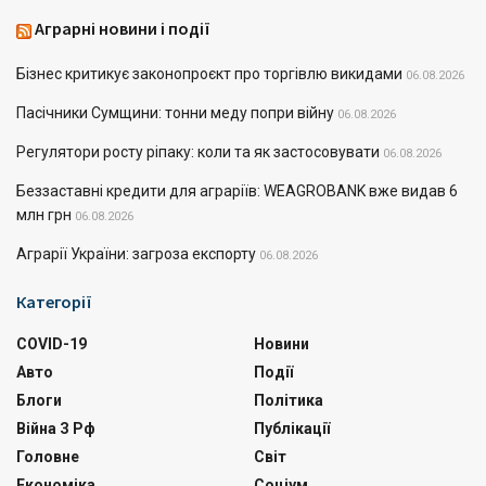
Аграрні новини і події
Бізнес критикує законопроєкт про торгівлю викидами
06.08.2026
Пасічники Сумщини: тонни меду попри війну
06.08.2026
Регулятори росту ріпаку: коли та як застосовувати
06.08.2026
Беззаставні кредити для аграріїв: WEAGROBANK вже видав 6
млн грн
06.08.2026
Аграрії України: загроза експорту
06.08.2026
Категорії
COVID-19
Новини
Авто
Події
Блоги
Політика
Війна З Рф
Публікації
Головне
Світ
Економіка
Соціум