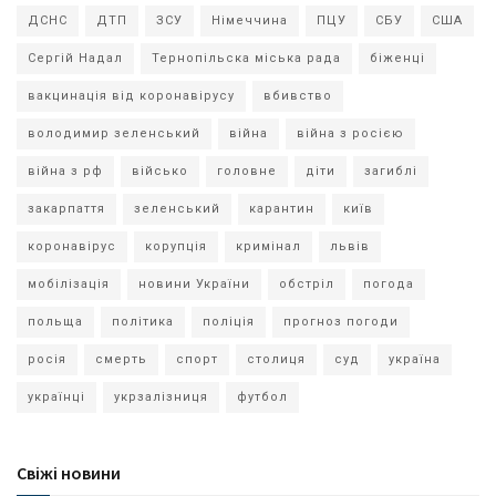
ДСНС
ДТП
ЗСУ
Німеччина
ПЦУ
СБУ
США
Сергій Надал
Тернопільска міська рада
біженці
вакцинація від коронавірусу
вбивство
володимир зеленський
війна
війна з росією
війна з рф
військо
головне
діти
загиблі
закарпаття
зеленський
карантин
київ
коронавірус
корупція
кримінал
львів
мобілізація
новини України
обстріл
погода
польща
політика
поліція
прогноз погоди
росія
смерть
спорт
столиця
суд
україна
українці
укрзалізниця
футбол
Свіжі новини