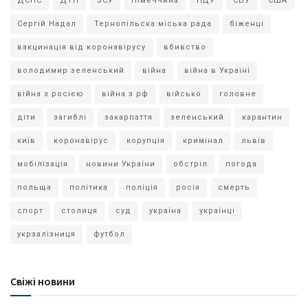
ДСНС
ДТП
ЗСУ
Німеччина
ПЦУ
СБУ
США
Сергій Надал
Тернопільска міська рада
біженці
вакцинація від коронавірусу
вбивство
володимир зеленський
війна
війна в Україні
війна з росією
війна з рф
військо
головне
діти
загиблі
закарпаття
зеленський
карантин
київ
коронавірус
корупція
кримінал
львів
мобілізація
новини України
обстріл
погода
польща
політика
поліція
росія
смерть
спорт
столиця
суд
україна
українці
укрзалізниця
футбол
Свіжі новини