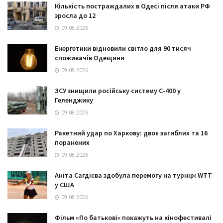
Кількість постраждалих в Одесі після атаки РФ
зросла до 12
09.08.2026
Енергетики відновили світло для 90 тисяч
споживачів Одещини
09.08.2026
ЗСУ знищили російську систему С-400 у
Геленджику
09.08.2026
Ракетний удар по Харкову: двоє загиблих та 16
поранених
09.08.2026
Аніта Сагдієва здобула перемогу на турнірі WTT
у США
09.08.2026
Фільм «По батькові» покажуть на кінофестивалі