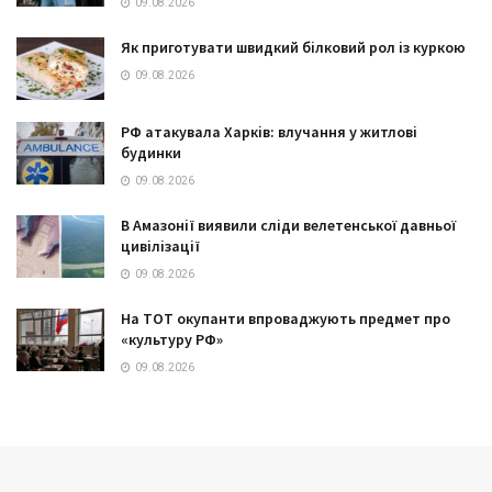
09.08.2026
Як приготувати швидкий білковий рол із куркою
09.08.2026
РФ атакувала Харків: влучання у житлові
будинки
09.08.2026
В Амазонії виявили сліди велетенської давньої
цивілізації
09.08.2026
На ТОТ окупанти впроваджують предмет про
«культуру РФ»
09.08.2026