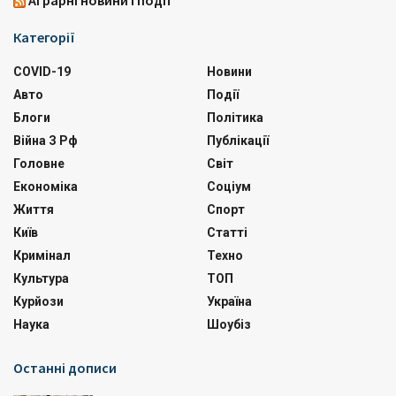
Аграрні новини і події
Категорії
COVID-19
Новини
Авто
Події
Блоги
Політика
Війна З Рф
Публікації
Головне
Світ
Економіка
Соціум
Життя
Спорт
Київ
Статті
Кримінал
Техно
Культура
ТОП
Курйози
Україна
Наука
Шоубіз
Останні дописи