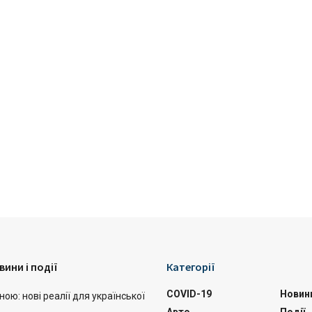
вини і події
Категорії
COVID-19
Новин
ою: нові реалії для української