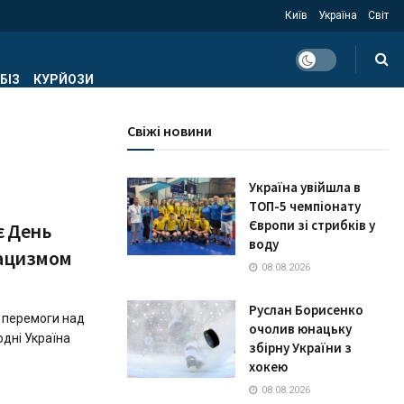
Київ
Україна
Світ
БІЗ
КУРЙОЗИ
Свіжі новини
Україна увійшла в
ТОП-5 чемпіонату
Європи зі стрибків у
є День
воду
нацизмом
08.08.2026
Руслан Борисенко
а перемоги над
очолив юнацьку
одні Україна
збірну України з
хокею
08.08.2026