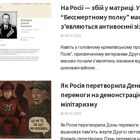
На Росії — збій у матриці. У
“Бессмертному полку” ма
зʼявляються антивоєнні з
08.05.2025
Навіть у головному кремлівському про
Полк”, присвяченому ветеранам Другої
масово почали з’являтись зізнання від
шоковані війною ...
Як Росія перетворила Ден
перемоги на демонстраці
мілітаризму
06.05.2025
Як Росія перетворила День перемоги. Т
вшановує пам'ять жертв Другої світов
Кремль перетворює День перемоги 