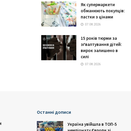
Як супермаркети
обманюють покупців:
пастки з цінами
07.08.2026
15 років тюрми за
зґвалтування дітей:
вирок залишено в
силі
07.08.2026
Останні дописи
и
Україна увійшла в ТОП-5
чемпіонату Європи зі