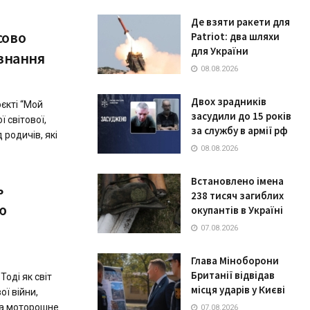
Де взяти ракети для
сово
Patriot: два шляхи
для України
ізнання
08.08.2026
Двох зрадників
єкті “Мой
засудили до 15 років
 світової,
за службу в армії рф
 родичів, які
08.08.2026
Встановлено імена
ь
238 тисяч загиблих
ю
окупантів в Україні
07.08.2026
Глава Міноборони
Британії відвідав
оді як світ
місця ударів у Києві
ої війни,
на моторошне
07.08.2026