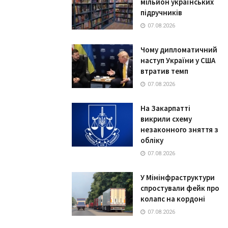
мільйон українських
підручників
07.08.2026
Чому дипломатичний
наступ України у США
втратив темп
07.08.2026
На Закарпатті
викрили схему
незаконного зняття з
обліку
07.08.2026
У Мінінфраструктури
спростували фейк про
колапс на кордоні
07.08.2026