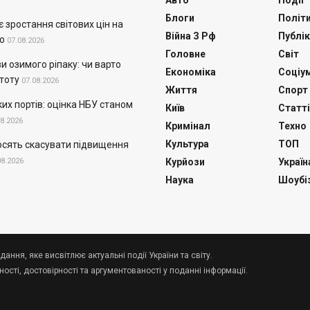
Авто
Події
Блоги
Політ
 зростання світових цін на
Війна З Рф
Публік
о
07.08.2026
Головне
Світ
и озимого ріпаку: чи варто
Економіка
Соціу
тоту
07.08.2026
Життя
Спорт
их портів: оцінка НБУ станом
Київ
Статті
08.2026
Кримінал
Техно
Культура
ТОП
осять скасувати підвищення
08.2026
Курйози
Україн
Наука
Шоубі
дання, яке висвітлює актуальні події України та світу.
сті, достовірності та аргументованості у поданні інформації.