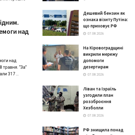
Дешевий бензин як
ознака візиту Путіна:
хідним.
що приховує РФ
емоги нaд
07.08.2026
На Кіровоградщині
викрили мережу
допомоги
моги нaд
дезертирам
 8 трaвня. “Зa”
ли 317 ...
07.08.2026
Ліван та Ізраїль
узгодили план
роззброєння
Хезболли
07.08.2026
РФ знищила понад