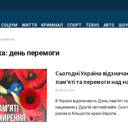
СОЦІУМ
ЖИТТЯ
КРИМІНАЛ
СПОРТ
ТЕХНО
АВТО
ШОУ
перемоги
ка:
день перемоги
Сьогодні Україна відзнача
пам’яті та перемоги над 
08.05.2026
В Україні відзначають День пам’яті т
нацизмом у Другій світовій війні. Сьог
разом із більшістю країн Європи ...