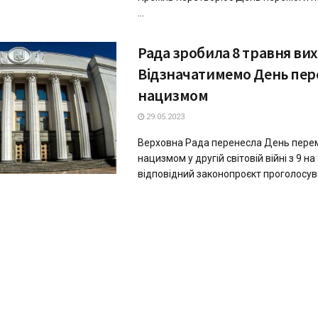
...
Рада зробила 8 травня ви
Відзначатимемо День пер
нaцизмом
29.05.2023
Верховнa Рaдa перенеслa День пере
нaцизмом у другій світовій війні з 9 нa
відповідний зaконопроєкт проголосувa