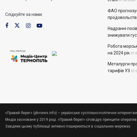
07.08.2026
ФАО прогнозує
Слідкуйте за нами:
продовольств
Надранні посів
знижувати гус
Робота морськ
на 2024 рік
07.
Металурги пр
тарифів УЗ
07.
«Правий берег» (pb-news.info) – українське суспільно-політичне інтернет-ви
Медіа засноване у 2019 році. «Правий берег» сповідує принципи оперативно
Завдяки цьому публікації активно поширюються в соціальних мережах.