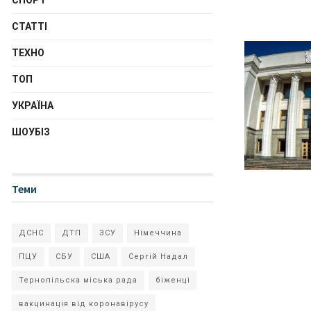
СПОРТ
СТАТТІ
ТЕХНО
ТОП
УКРАЇНА
ШОУБІЗ
Теми
ДСНС
ДТП
ЗСУ
Німеччина
ПЦУ
СБУ
США
Сергій Надал
Тернопільска міська рада
біженці
вакцинація від коронавірусу