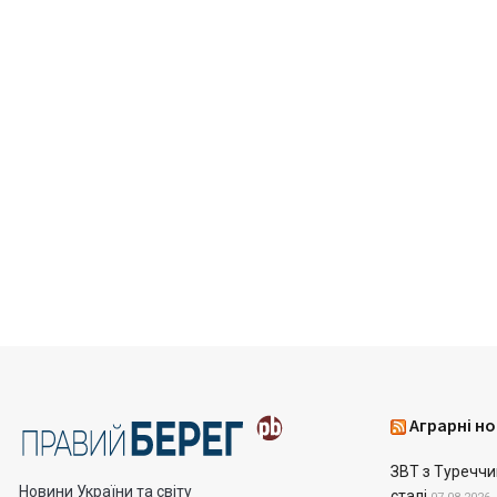
Аграрні но
ЗВТ з Туреччин
Новини України та світу
сталі