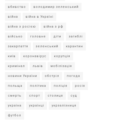
вбивство
володимир зеленський
війна
війна в Україні
війна з росією
війна з рф
військо
головне
діти
загиблі
закарпаття
зеленський
карантин
київ
коронавірус
корупція
кримінал
львів
мобілізація
новини України
обстріл
погода
польща
політика
поліція
росія
смерть
спорт
столиця
суд
україна
українці
укрзалізниця
футбол