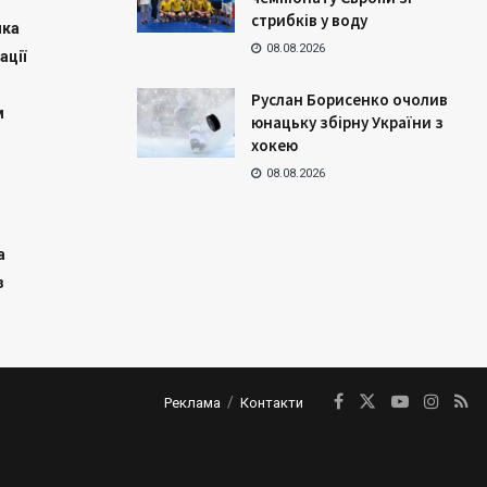
стрибків у воду
ика
08.08.2026
ації
Руслан Борисенко очолив
м
юнацьку збірну України з
хокею
08.08.2026
а
з
Реклама
Контакти