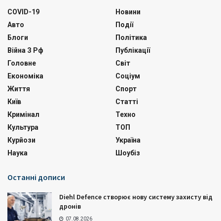
COVID-19
Новини
Авто
Події
Блоги
Політика
Війна З Рф
Публікації
Головне
Світ
Економіка
Соціум
Життя
Спорт
Київ
Статті
Кримінал
Техно
Культура
ТОП
Курйози
Україна
Наука
Шоубіз
Останні дописи
Diehl Defence створює нову систему захисту від
дронів
07.08.2026