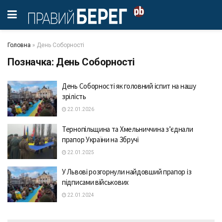
Головна
»
День Соборності
Позначка:
День Соборності
День Соборності як головний іспит на нашу
зрілість
22.01.2026
Тернопільщина та Хмельниччина з’єднали
прапор України на Збручі
22.01.2025
У Львові розгорнули найдовший прапор із
підписами військових
22.01.2024