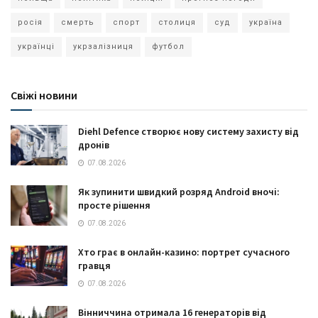
росія
смерть
спорт
столиця
суд
україна
українці
укрзалізниця
футбол
Свіжі новини
Diehl Defence створює нову систему захисту від
дронів
07.08.2026
Як зупинити швидкий розряд Android вночі:
просте рішення
07.08.2026
Хто грає в онлайн-казино: портрет сучасного
гравця
07.08.2026
Вінниччина отримала 16 генераторів від