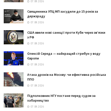
07.08.2026
Священника УПЦ МП засудили до 15 років за
держзраду
07.08.2026
США ввели нові санкції проти Куби через зв’язки
з РФ
07.08.2026
Олексій Середа — найкращий стрибун у воду
Європи
07.08.2026
Атака дронів на Москву: чи ефективна російська
ППО
07.08.2026
Підполковник НГУ постане перед судом за
хабарництво
07.08.2026