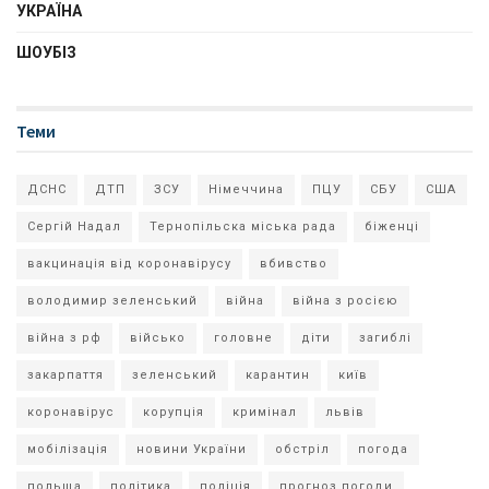
УКРАЇНА
ШОУБІЗ
Теми
ДСНС
ДТП
ЗСУ
Німеччина
ПЦУ
СБУ
США
Сергій Надал
Тернопільска міська рада
біженці
вакцинація від коронавірусу
вбивство
володимир зеленський
війна
війна з росією
війна з рф
військо
головне
діти
загиблі
закарпаття
зеленський
карантин
київ
коронавірус
корупція
кримінал
львів
мобілізація
новини України
обстріл
погода
польща
політика
поліція
прогноз погоди