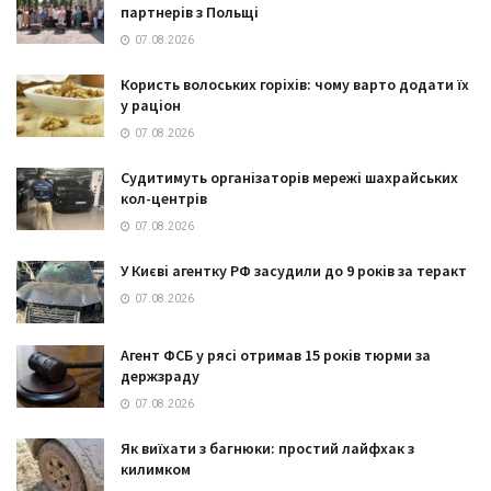
партнерів з Польщі
07.08.2026
Користь волоських горіхів: чому варто додати їх
у раціон
07.08.2026
Судитимуть організаторів мережі шахрайських
кол-центрів
07.08.2026
У Києві агентку РФ засудили до 9 років за теракт
07.08.2026
Агент ФСБ у рясі отримав 15 років тюрми за
держзраду
07.08.2026
Як виїхати з багнюки: простий лайфхак з
килимком