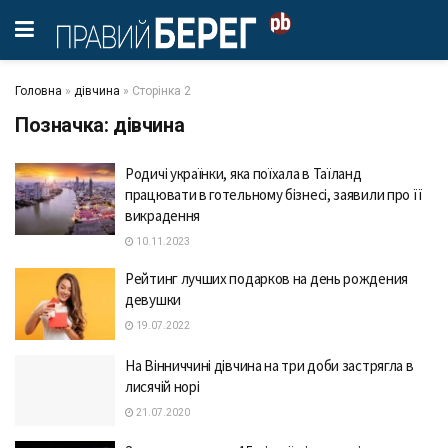
Головна
»
дівчина
»
Сторінка 2
Позначка:
дівчина
Родичі українки, яка поїхала в Таїланд
працювати в готельному бізнесі, заявили про її
викрадення
10.11.2023
Рейтинг лучших подарков на день рождения
девушки
19.07.2022
На Вінниччині дівчина на три доби застрягла в
лисячій норі
21.07.2020