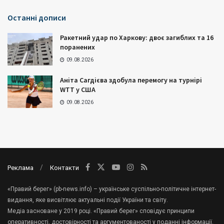
Останні дописи
Ракетний удар по Харкову: двоє загиблих та 16
поранених
09.08.2026
Аніта Сагдієва здобула перемогу на турнірі
WTT у США
09.08.2026
Реклама
Контакти
«Правий берег» (pb-news.info) – українське суспільно-політичне інтернет-
видання, яке висвітлює актуальні події України та світу.
Медіа засноване у 2019 році. «Правий берег» сповідує принципи
оперативності, достовірності та аргументованості у поданні інформації.