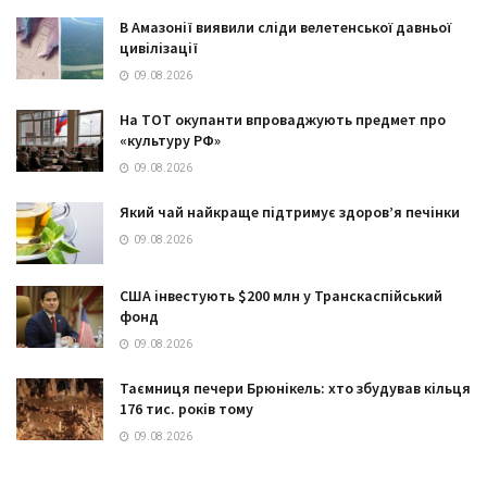
В Амазонії виявили сліди велетенської давньої
цивілізації
09.08.2026
На ТОТ окупанти впроваджують предмет про
«культуру РФ»
09.08.2026
Який чай найкраще підтримує здоров’я печінки
09.08.2026
США інвестують $200 млн у Транскаспійський
фонд
09.08.2026
Таємниця печери Брюнікель: хто збудував кільця
176 тис. років тому
09.08.2026