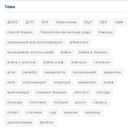
Теми
ДСНС
ДТП
ЗСУ
Німеччина
ПЦУ
СБУ
США
Сергій Надал
Тернопільска міська рада
біженці
вакцинація від коронавірусу
вбивство
володимир зеленський
війна
війна в Україні
війна з росією
війна з рф
військо
головне
діти
загиблі
закарпаття
зеленський
карантин
київ
коронавірус
корупція
кримінал
львів
мобілізація
новини України
обстріл
погода
польща
політика
поліція
росія
смерть
спорт
столиця
суд
україна
українці
укрзалізниця
футбол