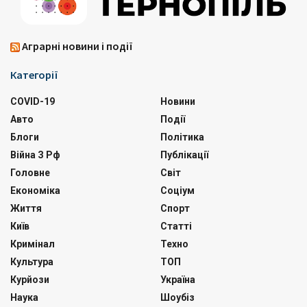
Аграрні новини і події
Категорії
COVID-19
Новини
Авто
Події
Блоги
Політика
Війна З Рф
Публікації
Головне
Світ
Економіка
Соціум
Життя
Спорт
Київ
Статті
Кримінал
Техно
Культура
ТОП
Курйози
Україна
Наука
Шоубіз