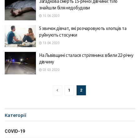
Загадкова смерть 15-річної дівчини: тіло
знайшли біля недобудови
15.06.2020
5 звичок дівчат, які розчаровують хлопців та
руйнують стосунки
13.04.2020
На Львівщині сталася стрілянина: вбили 22-річну
дівчину
03.03.2020
1
2
Категорії
COVID-19