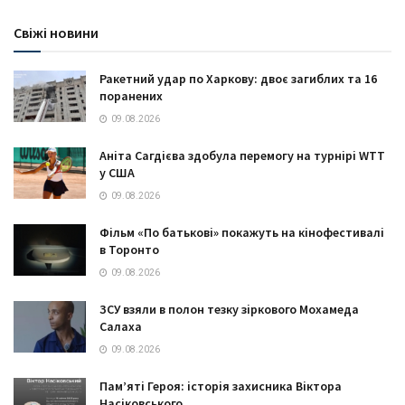
Свіжі новини
Ракетний удар по Харкову: двоє загиблих та 16
поранених
09.08.2026
Аніта Сагдієва здобула перемогу на турнірі WTT
у США
09.08.2026
Фільм «По батькові» покажуть на кінофестивалі
в Торонто
09.08.2026
ЗСУ взяли в полон тезку зіркового Мохамеда
Салаха
09.08.2026
Пам’яті Героя: історія захисника Віктора
Насіковського