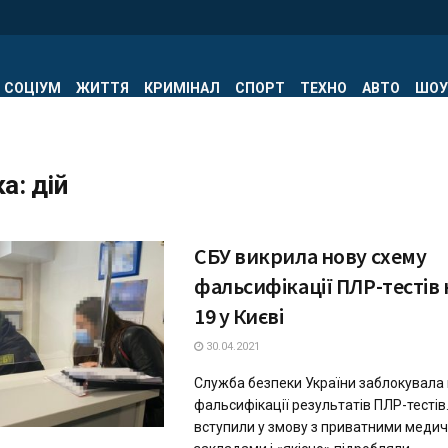
СОЦІУМ
ЖИТТЯ
КРИМІНАЛ
СПОРТ
ТЕХНО
АВТО
ШОУ
ка:
дій
СБУ викрила нову схему
фальсифікації ПЛР-тестів 
19 у Києві
30.04.2021
Служба безпеки України заблокувала 
фальсифікації результатів ПЛР-тестів
вступили у змову з приватними меди