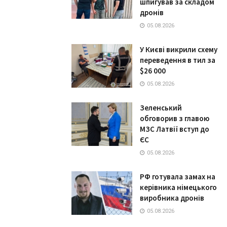
шпигував за складом
дронів
05.08.2026
У Києві викрили схему
переведення в тил за
$26 000
05.08.2026
Зеленський
обговорив з главою
МЗС Латвії вступ до
ЄС
05.08.2026
РФ готувала замах на
керівника німецького
виробника дронів
05.08.2026