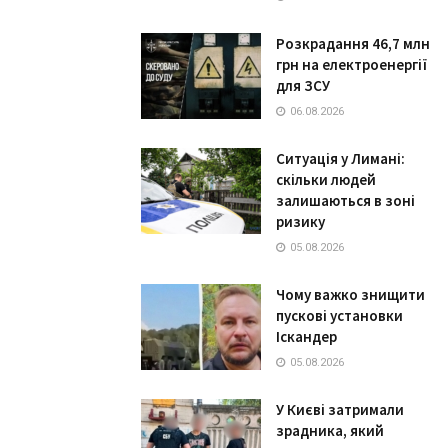
Розкрадання 46,7 млн
грн на електроенергії
для ЗСУ
06.08.2026
Ситуація у Лимані:
скільки людей
залишаються в зоні
ризику
05.08.2026
Чому важко знищити
пускові установки
Іскандер
05.08.2026
У Києві затримали
зрадника, який