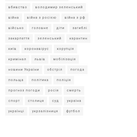
вбивство
володимир зеленський
війна
війна з росією
війна з рф
військо
головне
діти
загиблі
закарпаття
зеленський
карантин
київ
коронавірус
корупція
кримінал
львів
мобілізація
новини України
обстріл
погода
польща
політика
поліція
прогноз погоди
росія
смерть
спорт
столиця
суд
україна
українці
укрзалізниця
футбол