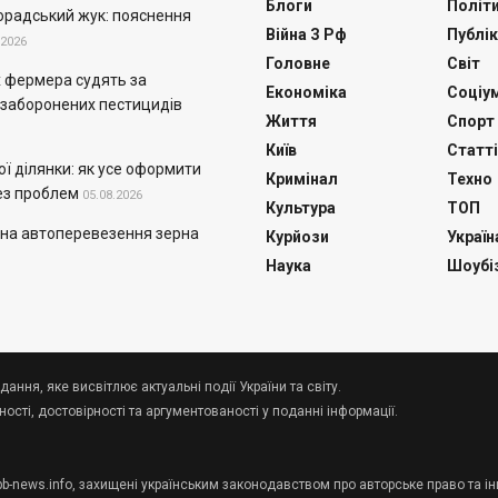
Блоги
Політ
орадський жук: пояснення
Війна З Рф
Публік
.2026
Головне
Світ
 фермера судять за
Економіка
Соціу
 заборонених пестицидів
Життя
Спорт
Київ
Статті
ї ділянки: як усе оформити
Кримінал
Техно
ез проблем
05.08.2026
Культура
ТОП
 на автоперевезення зерна
Курйози
Україн
Наука
Шоубі
дання, яке висвітлює актуальні події України та світу.
сті, достовірності та аргументованості у поданні інформації.
 pb-news.info, захищені українським законодавством про авторське право та ін