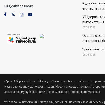
Куди зник кол
Слідкуйте за нами:
експертів
05.08
У Нідерландах
використання
05.08.2026
Оренда садово
легально та б
Зростання цін
05.08.2026
«Правий берег» (pb-news.info) – українське суспільно-політичне інтернет-ви
Медіа засноване у 2019 році. «Правий берег» сповідує принципи оперативно
Завдяки цьому публікації активно поширюються в соціальних мережах.
Усі права на інформаційні матеріали, розміщені на сайті «Правий берег» /