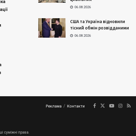
ика
06.08.2026
ації
США та Україна відновили
м
тісний обмін розвідданими
06.08.2026
а
з
Реклама
Контакти
ші суміжні права.