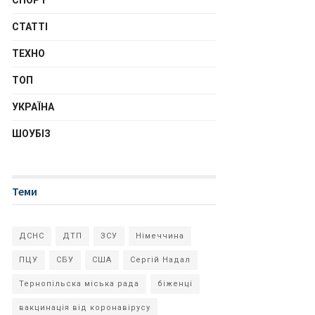
СПОРТ
СТАТТІ
ТЕХНО
ТОП
УКРАЇНА
ШОУБІЗ
Теми
ДСНС
ДТП
ЗСУ
Німеччина
ПЦУ
СБУ
США
Сергій Надал
Тернопільска міська рада
біженці
вакцинація від коронавірусу