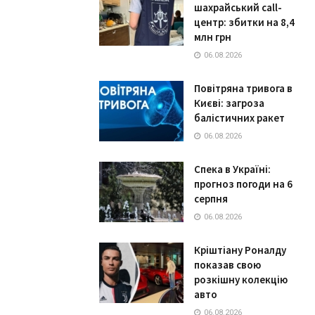
шахрайський call-
центр: збитки на 8,4
млн грн
06.08.2026
Повітряна тривога в
Києві: загроза
балістичних ракет
06.08.2026
Спека в Україні:
прогноз погоди на 6
серпня
06.08.2026
Кріштіану Роналду
показав свою
розкішну колекцію
авто
06.08.2026