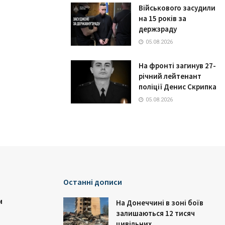
Військового засудили
на 15 років за
держзраду
05.08.2026
На фронті загинув 27-
річний лейтенант
поліції Денис Скрипка
05.08.2026
Останні дописи
и
На Донеччині в зоні боїв
залишаються 12 тисяч
цивільних