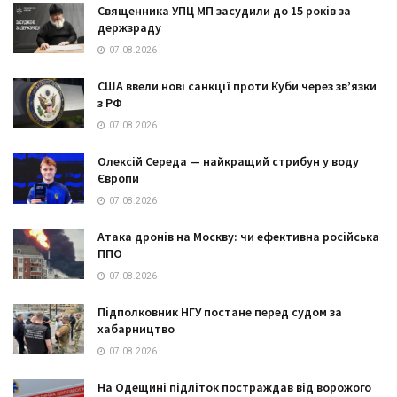
Священника УПЦ МП засудили до 15 років за
держзраду
07.08.2026
США ввели нові санкції проти Куби через зв’язки
з РФ
07.08.2026
Олексій Середа — найкращий стрибун у воду
Європи
07.08.2026
Атака дронів на Москву: чи ефективна російська
ППО
07.08.2026
Підполковник НГУ постане перед судом за
хабарництво
07.08.2026
На Одещині підліток постраждав від ворожого