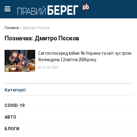
Головна
»
Дмитро Пєсков
Позначка:
Дмитро Пєсков
Світло посеред війни: Як Україна та світ зустріли
Великдень 12 квітня 2026 року
12.04.2026
Категорії
COVID-19
АВТО
БЛОГИ