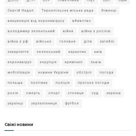
ДСНС
ДТП
ЗСУ
Німеччина
ПЦУ
СБУ
США
Сергій Надал
Тернопільска міська рада
біженці
вакцинація від коронавірусу
вбивство
володимир зеленський
війна
війна з росією
війна з рф
військо
головне
діти
загиблі
закарпаття
зеленський
карантин
київ
коронавірус
корупція
кримінал
львів
мобілізація
новини України
обстріл
погода
польща
політика
поліція
прогноз погоди
росія
смерть
спорт
столиця
суд
україна
українці
укрзалізниця
футбол
Свіжі новини