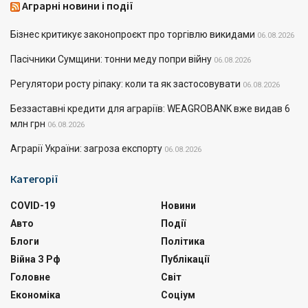
Аграрні новини і події
Бізнес критикує законопроєкт про торгівлю викидами
06.08.2026
Пасічники Сумщини: тонни меду попри війну
06.08.2026
Регулятори росту ріпаку: коли та як застосовувати
06.08.2026
Беззаставні кредити для аграріїв: WEAGROBANK вже видав 6
млн грн
06.08.2026
Аграрії України: загроза експорту
06.08.2026
Категорії
COVID-19
Новини
Авто
Події
Блоги
Політика
Війна З Рф
Публікації
Головне
Світ
Економіка
Соціум