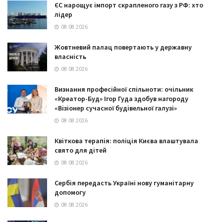
ЄС нарощує імпорт скрапленого газу з РФ: хто
лідер
08.08.2026
Жовтневий палац повертають у державну
власність
08.08.2026
Визнання професійної спільноти: очільник
«Креатор-Буд» Ігор Гуда здобув нагороду
«Візіонер сучасної будівельної галузі»
08.08.2026
Квіткова терапія: поліція Києва влаштувала
свято для дітей
08.08.2026
Сербія передасть Україні нову гуманітарну
допомогу
08.08.2026