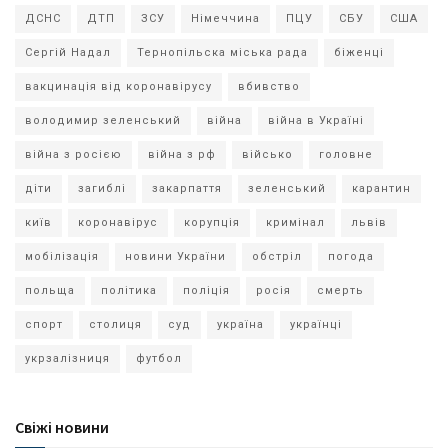
ДСНС
ДТП
ЗСУ
Німеччина
ПЦУ
СБУ
США
Сергій Надал
Тернопільска міська рада
біженці
вакцинація від коронавірусу
вбивство
володимир зеленський
війна
війна в Україні
війна з росією
війна з рф
військо
головне
діти
загиблі
закарпаття
зеленський
карантин
київ
коронавірус
корупція
кримінал
львів
мобілізація
новини України
обстріл
погода
польща
політика
поліція
росія
смерть
спорт
столиця
суд
україна
українці
укрзалізниця
футбол
Свіжі новини