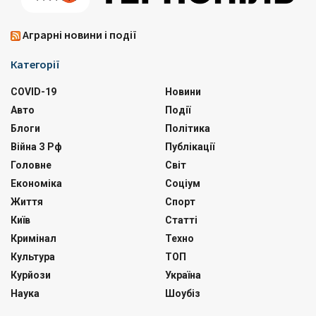
Аграрні новини і події
Категорії
COVID-19
Новини
Авто
Події
Блоги
Політика
Війна З Рф
Публікації
Головне
Світ
Економіка
Соціум
Життя
Спорт
Київ
Статті
Кримінал
Техно
Культура
ТОП
Курйози
Україна
Наука
Шоубіз