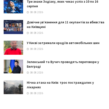
Три знаки Зодіаку, яких чекає успіх з 10 по 16
серпня
08.08.2026
Довічне ув’язнення для 11 окупантів за вбивства
на Київщині
08.08.2026
У Києві затримали крадіїв автомобільних шин
08.08.2026
Зеленський та Вучич проводять переговори у
Белграді
08.08.2026
Нічна атака на Київ: троє постраждалих у
лікарнях
08.08.2026