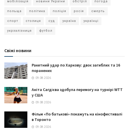
мобілізація
новини України
обстріл
погода
польща
політика
поліція
росія
смерть
спорт
столиця
суд
україна
українці
укрзалізниця
футбол
Свіжі новини
Ракетний удар по Харкову: двоє загиблих та 16
поранених
09.08.2026
Аніта Сагдієва здобула перемогу на турнірі WTT
у США
09.08.2026
Фільм «По батькові» покажуть на кінофестивалі
в Торонто
09.08.2026