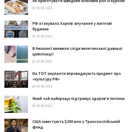
Як приготувати швидкий білковий рол із куркою
09.08.2026
РФ атакувала Харків: влучання у житлові
будинки
09.08.2026
В Амазонії виявили сліди велетенської давньої
цивілізації
09.08.2026
На ТОТ окупанти впроваджують предмет про
«культуру РФ»
09.08.2026
Який чай найкраще підтримує здоров’я печінки
09.08.2026
США інвестують $200 млн у Транскаспійський
фонд