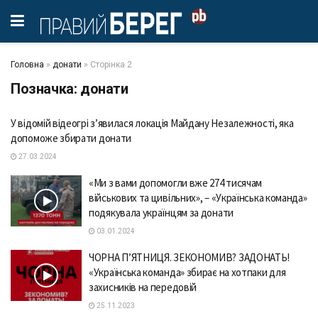
Головна
»
донати
»
Сторінка 2
Позначка:
донати
У відомій відеогрі з’явилася локація Майдану Незалежності, яка
допоможе збирати донати
27.03.2024
«Ми з вами допомогли вже 274 тисячам
військових та цивільних», – «Українська команда»
подякувала українцям за донати
03.01.2024
ЧОРНА П’ЯТНИЦЯ. ЗЕКОНОМИВ? ЗАДОНАТЬ!
«Українська команда» збирає на хотпаки для
захисників на передовій
25.11.2023