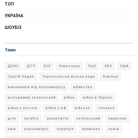
ТОП
УКРАЇНА
ШОУБІЗ
Теми
ДСНС
ДТП
ЗСУ
Німеччина
ПЦУ
СБУ
США
Сергій Надал
Тернопільска міська рада
біженці
вакцинація від коронавірусу
вбивство
володимир зеленський
війна
війна в Україні
війна з росією
війна з рф
військо
головне
діти
загиблі
закарпаття
зеленський
карантин
київ
коронавірус
корупція
кримінал
львів