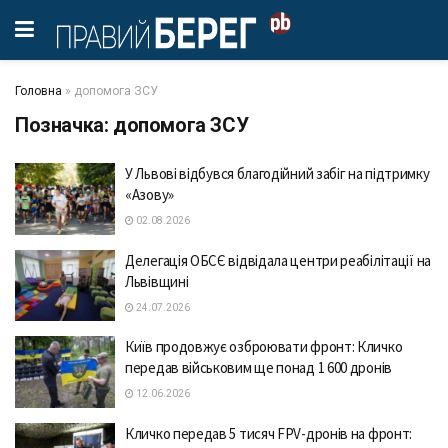
Головна
»
допомога ЗСУ
Позначка:
допомога ЗСУ
У Львові відбувся благодійний забіг на підтримку
«Азову»
02.08.2026
Делегація ОБСЄ відвідала центри реабілітації на
Львівщині
24.07.2026
Київ продовжує озброювати фронт: Кличко
передав військовим ще понад 1 600 дронів
12.06.2026
Кличко передав 5 тисяч FPV-дронів на фронт: