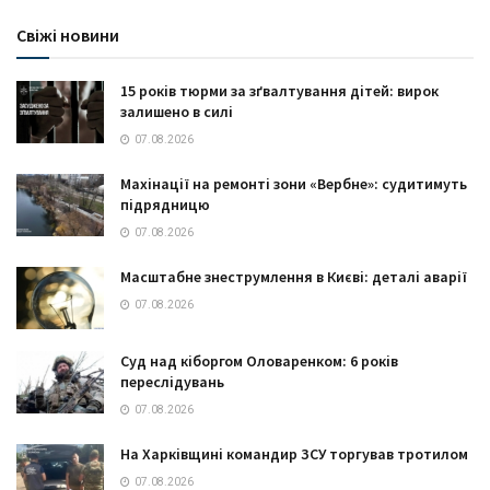
Свіжі новини
15 років тюрми за зґвалтування дітей: вирок
залишено в силі
07.08.2026
Махінації на ремонті зони «Вербне»: судитимуть
підрядницю
07.08.2026
Масштабне знеструмлення в Києві: деталі аварії
07.08.2026
Суд над кіборгом Оловаренком: 6 років
переслідувань
07.08.2026
На Харківщині командир ЗСУ торгував тротилом
07.08.2026