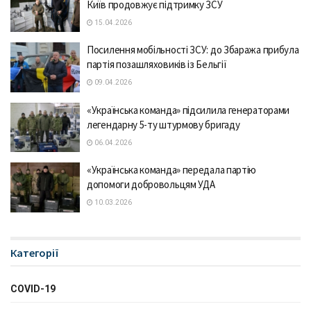
Київ продовжує підтримку ЗСУ
15.04.2026
Посилення мобільності ЗСУ: до Збаража прибула
партія позашляховиків із Бельгії
09.04.2026
«Українська команда» підсилила генераторами
легендарну 5-ту штурмову бригаду
06.04.2026
«Українська команда» передала партію
допомоги добровольцям УДА
10.03.2026
Категорії
COVID-19