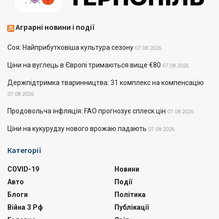
Аграрні новини і події
Соя: Найприбутковіша культура сезону
07.08.2026
Ціни на вуглець в Європі тримаються вище €80
07.08.2026
Держпідтримка тваринництва: 31 комплекс на компенсацію
07.08.2026
Продовольча інфляція: FAO прогнозує сплеск цін
07.08.2026
Ціни на кукурудзу нового врожаю падають
07.08.2026
Категорії
COVID-19
Новини
Авто
Події
Блоги
Політика
Війна З Рф
Публікації