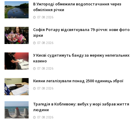
В Ужгороді обмежили водопостачання через
обміління річки
07.08.2026
Софія Ротару відсвяткувала 79-річчя: нове фото
зірки
07.08.2026
У Києві судитимуть банду за мережу нелегальних
казино
07.08.2026
Кияни легалізували понад 2500 одиниць зброї
07.08.2026
Трагедія в Коблевому: вибух у морі забрав життя
людини
07.08.2026