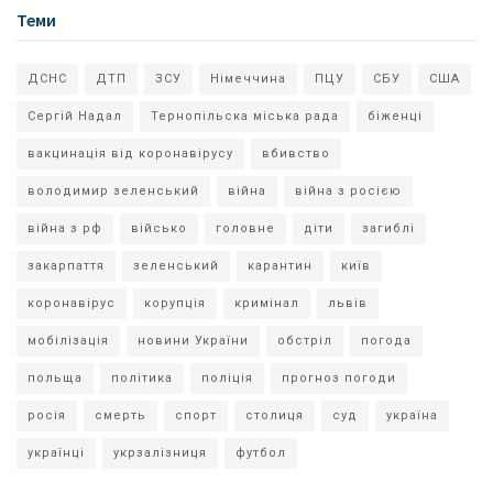
Теми
ДСНС
ДТП
ЗСУ
Німеччина
ПЦУ
СБУ
США
Сергій Надал
Тернопільска міська рада
біженці
вакцинація від коронавірусу
вбивство
володимир зеленський
війна
війна з росією
війна з рф
військо
головне
діти
загиблі
закарпаття
зеленський
карантин
київ
коронавірус
корупція
кримінал
львів
мобілізація
новини України
обстріл
погода
польща
політика
поліція
прогноз погоди
росія
смерть
спорт
столиця
суд
україна
українці
укрзалізниця
футбол