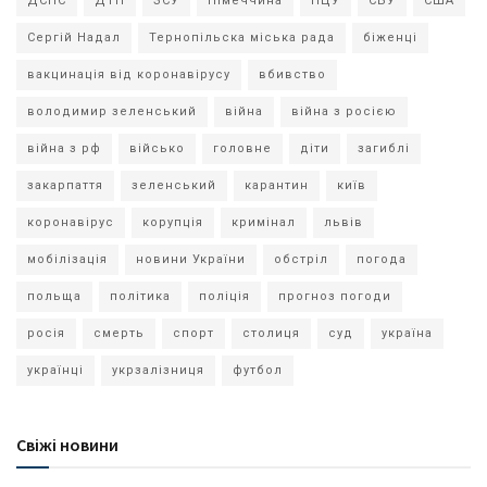
ДСНС
ДТП
ЗСУ
Німеччина
ПЦУ
СБУ
США
Сергій Надал
Тернопільска міська рада
біженці
вакцинація від коронавірусу
вбивство
володимир зеленський
війна
війна з росією
війна з рф
військо
головне
діти
загиблі
закарпаття
зеленський
карантин
київ
коронавірус
корупція
кримінал
львів
мобілізація
новини України
обстріл
погода
польща
політика
поліція
прогноз погоди
росія
смерть
спорт
столиця
суд
україна
українці
укрзалізниця
футбол
Свіжі новини