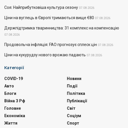
Соя: Найприбутковіша культура сезону
07.08.2026
Ціни на вуглець в Європі тримаються вище €80
07.08.2026
Держпідтримка тваринництва: 31 комплекс на компенсацію
07.08.2026
Продовольча інфляція: FAO прогнозує сплеск цін
07.08.2026
Ціни на кукурудзу нового врожаю падають
07.08.2026
Категорії
COVID-19
Новини
Авто
Події
Блоги
Політика
Війна З Рф
Публікації
Головне
Світ
Економіка
Соціум
Життя
Спорт