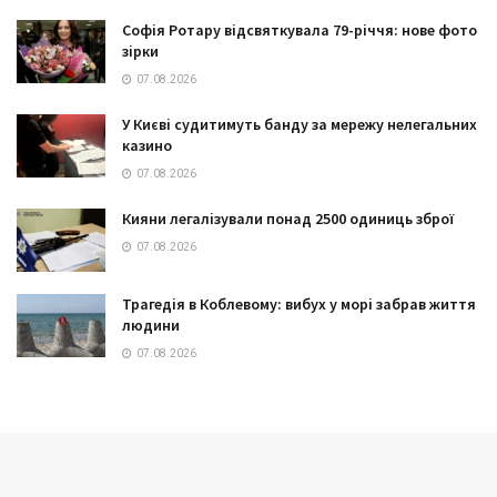
Софія Ротару відсвяткувала 79-річчя: нове фото
зірки
07.08.2026
У Києві судитимуть банду за мережу нелегальних
казино
07.08.2026
Кияни легалізували понад 2500 одиниць зброї
07.08.2026
Трагедія в Коблевому: вибух у морі забрав життя
людини
07.08.2026