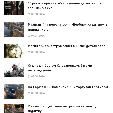
15 років тюрми за зґвалтування дітей: вирок
залишено в силі
07.08.2026
Махінації на ремонті зони «Вербне»: судитимуть
підрядницю
07.08.2026
Масштабне знеструмлення в Києві: деталі аварії
07.08.2026
Суд над кіборгом Оловаренком: 6 років
переслідувань
07.08.2026
На Харківщині командир ЗСУ торгував тротилом
07.08.2026
У Києві поліцейський пес розшукав зниклу
підлітку