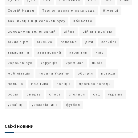
ДСНС
ДТП
ЗСУ
Німеччина
ПЦУ
СБУ
США
Сергій Надал
Тернопільска міська рада
біженці
вакцинація від коронавірусу
вбивство
володимир зеленський
війна
війна з росією
війна з рф
військо
головне
діти
загиблі
закарпаття
зеленський
карантин
київ
коронавірус
корупція
кримінал
львів
мобілізація
новини України
обстріл
погода
польща
політика
поліція
прогноз погоди
росія
смерть
спорт
столиця
суд
україна
українці
укрзалізниця
футбол
Свіжі новини