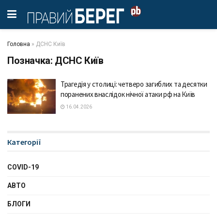
Головна
»
ДСНС Київ
Позначка:
ДСНС Київ
Трагедія у столиці: четверо загиблих та десятки
поранених внаслідок нічної атаки рф на Київ
16.04.2026
Категорії
COVID-19
АВТО
БЛОГИ