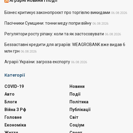
Аграрні новини і події
Бізнес критикує законопроєкт про торгівлю викидами
06.08.2026
Пасічники Сумщини: тонни меду попри війну
06.08.2026
Регулятори росту ріпаку: коли та як застосовувати
06.08.2026
Беззаставні кредити для аграріїв: WEAGROBANK вже видав 6
млн грн
06.08.2026
Аграрії України: загроза експорту
06.08.2026
Категорії
COVID-19
Новини
Авто
Події
Блоги
Політика
Війна З Рф
Публікації
Головне
Світ
Економіка
Соціум
Життя
Спорт