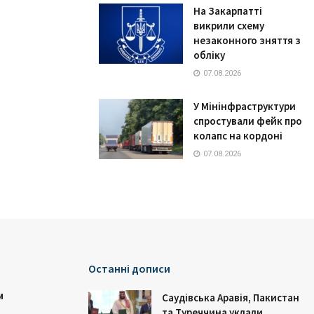
На Закарпатті
викрили схему
незаконного зняття з
обліку
07.08.2026
У Мінінфраструктури
спростували фейк про
колапс на кордоні
07.08.2026
Останні дописи
и
Саудівська Аравія, Пакистан
та Туреччина уклали