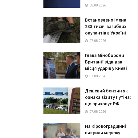
08.08.2026
Встановлено імена
238 тисяч загиблих
окупантів в Україні
07.08.2026
Глава Міноборони
Британії відвідав
місця ударів у Києві
07.08.2026
Дешевий бензин як
ознака візиту Путіна:
що приховує РФ
07.08.2026
На Кіровоградщині
викрили мережу