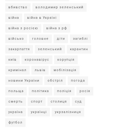
вбивство
володимир зеленський
війна
війна в Україні
війна з росією
війна з рф
військо
головне
діти
загиблі
закарпаття
зеленський
карантин
київ
коронавірус
корупція
кримінал
львів
мобілізація
новини України
обстріл
погода
польща
політика
поліція
росія
смерть
спорт
столиця
суд
україна
українці
укрзалізниця
футбол