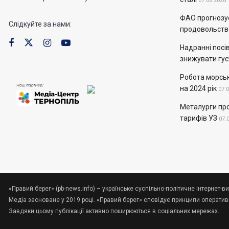
07.08.2026
ФАО прогнозує
Слідкуйте за нами:
продовольств
Надранні посів
знижувати гус
Робота морськ
на 2024 рік
07.
Металурги пр
тарифів УЗ
07.
«Правий берег» (pb-news.info) – українське суспільно-політичне інтернет-ви
Медіа засноване у 2019 році. «Правий берег» сповідує принципи оперативно
Завдяки цьому публікації активно поширюються в соціальних мережах.