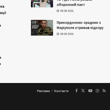
оборонний пакт
ика
08.08.2026
ації
Прикордонник-зрадник з
м
Маріуполя отримав підозру
08.08.2026
а
з
Реклама
Контакти