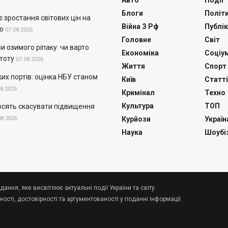
Авто
Події
Блоги
Політ
 зростання світових цін на
Війна З Рф
Публік
о
07.08.2026
Головне
Світ
и озимого ріпаку: чи варто
Економіка
Соціу
тоту
07.08.2026
Життя
Спорт
их портів: оцінка НБУ станом
Київ
Статті
08.2026
Кримінал
Техно
Культура
ТОП
осять скасувати підвищення
08.2026
Курйози
Україн
Наука
Шоубі
дання, яке висвітлює актуальні події України та світу.
сті, достовірності та аргументованості у поданні інформації.