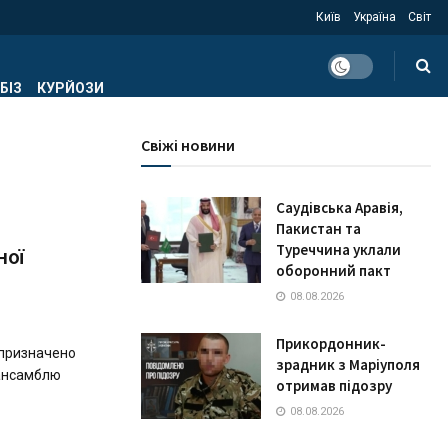
Київ
Україна
Світ
БІЗ
КУРЙОЗИ
Свіжі новини
Саудівська Аравія,
Пакистан та
Туреччина уклали
ної
оборонний пакт
08.08.2026
Прикордонник-
 призначено
зрадник з Маріуполя
 ансамблю
отримав підозру
08.08.2026