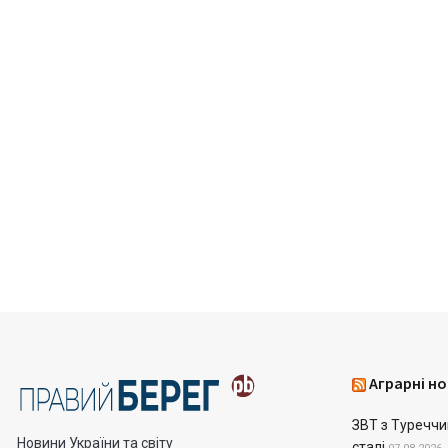
Аграрні но
ЗВТ з Туреччин
Новини України та світу
сталі