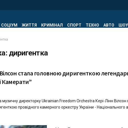
СОЦІУМ
ЖИТТЯ
КРИМІНАЛ
СПОРТ
ТЕХНО
АВТО
ШОУ
ентка
ка:
диригентка
 Вілсон стала головною диригенткою легендар
ї Камерати”
 музичну директорку Ukrainian Freedom Orchestra Кері-Лінн Вілсон
генткою провідного камерного оркестру України - Національного