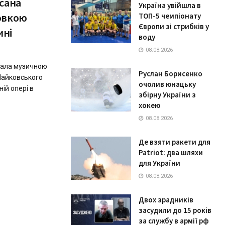
сана
Україна увійшла в
овкою
ТОП-5 чемпіонату
Європи зі стрибків у
ині
воду
08.08.2026
тала музичною
Руслан Борисенко
Чайковського
очолив юнацьку
ній опері в
збірну України з
хокею
08.08.2026
Де взяти ракети для
Patriot: два шляхи
для України
08.08.2026
Двох зрадників
засудили до 15 років
за службу в армії рф