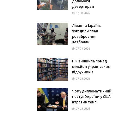
допомоги
дезертирам
07.08.2026
Ліван та Ізраїль
узгодили план
роззброєння
Хезболли
07.08.2026
РФ знищила понад
мільйон українських
підручників
07.08.2026
Чому дипломатичний
наступ України у США
втратив темп
07.08.2026