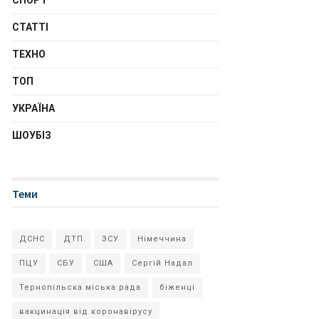
СПОРТ
СТАТТІ
ТЕХНО
ТОП
УКРАЇНА
ШОУБІЗ
Теми
ДСНС
ДТП
ЗСУ
Німеччина
ПЦУ
СБУ
США
Сергій Надал
Тернопільска міська рада
біженці
вакцинація від коронавірусу