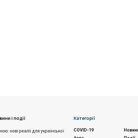
вини і події
Категорії
COVID-19
Новин
ою: нові реалії для української