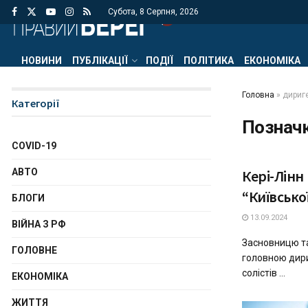
Субота, 8 Серпня, 2026
НОВИНИ
ПУБЛІКАЦІЇ
ПОДІЇ
ПОЛІТИКА
ЕКОНОМІКА
Головна
»
дириг
Категорії
Познач
COVID-19
АВТО
Кері-Лінн
“Київсько
БЛОГИ
13.09.2024
ВІЙНА З РФ
Засновницю та
ГОЛОВНЕ
головною дири
солістів ...
ЕКОНОМІКА
ЖИТТЯ