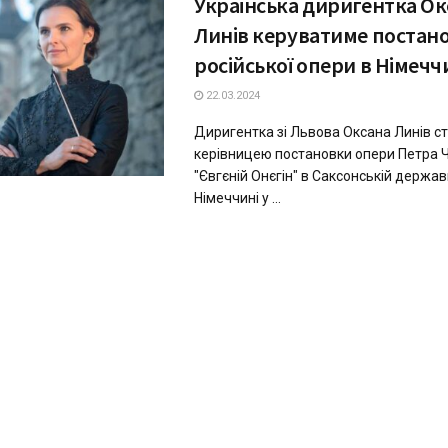
Українська диригентка Ок
Линів керуватиме постан
російської опери в Німечч
22.03.2024
Диригентка зі Львова Оксана Линів с
керівницею постановки опери Петра 
"Євгєній Онєгін" в Саксонській держав
Німеччині у ...