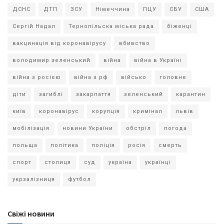
ДСНС
ДТП
ЗСУ
Німеччина
ПЦУ
СБУ
США
Сергій Надал
Тернопільска міська рада
біженці
вакцинація від коронавірусу
вбивство
володимир зеленський
війна
війна в Україні
війна з росією
війна з рф
військо
головне
діти
загиблі
закарпаття
зеленський
карантин
київ
коронавірус
корупція
кримінал
львів
мобілізація
новини України
обстріл
погода
польща
політика
поліція
росія
смерть
спорт
столиця
суд
україна
українці
укрзалізниця
футбол
Свіжі новини