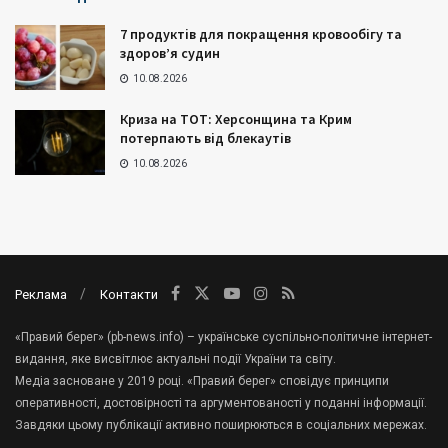
7 продуктів для покращення кровообігу та
здоров’я судин
10.08.2026
Криза на ТОТ: Херсонщина та Крим
потерпають від блекаутів
10.08.2026
Реклама
Контакти
«Правий берег» (pb-news.info) – українське суспільно-політичне інтернет-
видання, яке висвітлює актуальні події України та світу.
Медіа засноване у 2019 році. «Правий берег» сповідує принципи
оперативності, достовірності та аргументованості у поданні інформації.
Завдяки цьому публікації активно поширюються в соціальних мережах.