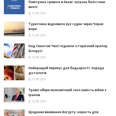
Повітряна тривога в Києві: загроза балістики
вночі
10.08.2026
Туреччина відновила рух суден через Чорне
море
10.08.2026
Над Сенатом Чехії підняли історичний прапор
Білорусі
10.08.2026
Найкращий перекус для бадьорості: порада
дієтологів
10.08.2026
Трамп обере економічний тиск замість війни з
Іраном
10.08.2026
Щоденне вживання йогурту: користь для