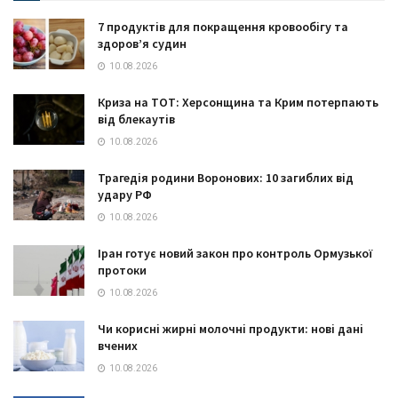
7 продуктів для покращення кровообігу та
здоров’я судин
10.08.2026
Криза на ТОТ: Херсонщина та Крим потерпають
від блекаутів
10.08.2026
Трагедія родини Воронових: 10 загиблих від
удару РФ
10.08.2026
Іран готує новий закон про контроль Ормузької
протоки
10.08.2026
Чи корисні жирні молочні продукти: нові дані
вчених
10.08.2026