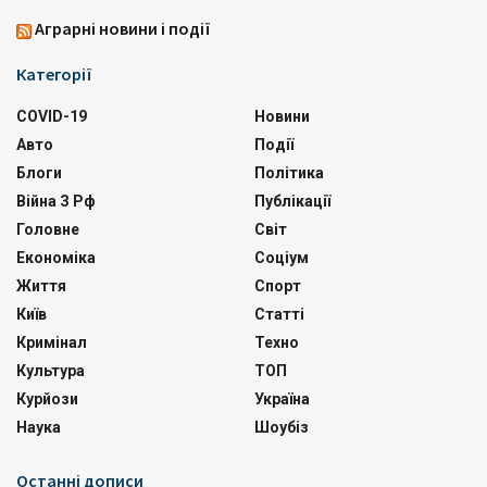
Аграрні новини і події
Категорії
COVID-19
Новини
Авто
Події
Блоги
Політика
Війна З Рф
Публікації
Головне
Світ
Економіка
Соціум
Життя
Спорт
Київ
Статті
Кримінал
Техно
Культура
ТОП
Курйози
Україна
Наука
Шоубіз
Останні дописи