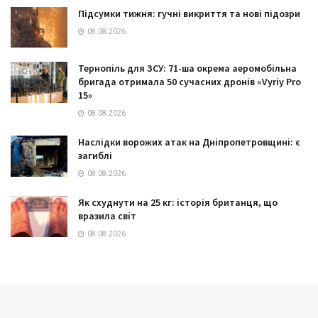
Підсумки тижня: гучні викриття та нові підозри
08.08.2026
Тернопіль для ЗСУ: 71-ша окрема аеромобільна
бригада отримала 50 сучасних дронів «Vyriy Pro
15»
08.08.2026
Наслідки ворожих атак на Дніпропетровщині: є
загиблі
08.08.2026
Як схуднути на 25 кг: історія британця, що
вразила світ
08.08.2026