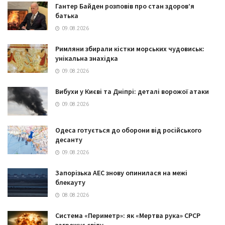
Гантер Байден розповів про стан здоров’я
батька
09.08.2026
Римляни збирали кістки морських чудовиськ:
унікальна знахідка
09.08.2026
Вибухи у Києві та Дніпрі: деталі ворожої атаки
09.08.2026
Одеса готується до оборони від російського
десанту
09.08.2026
Запорізька АЕС знову опинилася на межі
блекауту
08.08.2026
Система «Периметр»: як «Мертва рука» СРСР
загрожує світу