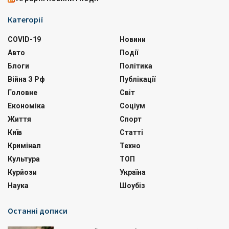
Категорії
COVID-19
Новини
Авто
Події
Блоги
Політика
Війна З Рф
Публікації
Головне
Світ
Економіка
Соціум
Життя
Спорт
Київ
Статті
Кримінал
Техно
Культура
ТОП
Курйози
Україна
Наука
Шоубіз
Останні дописи