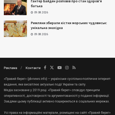
Гантер Байден розповів про стан здоров’я
батька
09.08.2026
Римляни збирали кістки морських чудовиськ:
унікальна знахідка
09.08.2026
Реклама
Контакти
«Правий берег» (pb-news.info) – українське суспільно-політичне інтернет-
видання, яке висвітлює актуальні події України та світу.
Медіа засноване у 2019 році. «Правий берег» сповідує принципи
оперативності, достовірності та аргументованості у поданні інформації.
Завдяки цьому публікації активно поширюються в соціальних мережах.
Усі права на інформаційні матеріали, розміщені на сайті «Правий берег»