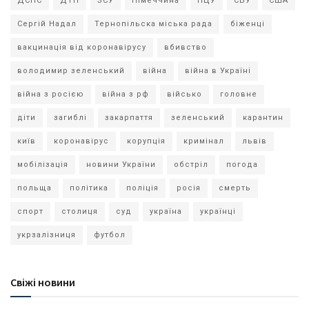
ДСНС
ДТП
ЗСУ
Німеччина
ПЦУ
СБУ
США
Сергій Надал
Тернопільска міська рада
біженці
вакцинація від коронавірусу
вбивство
володимир зеленський
війна
війна в Україні
війна з росією
війна з рф
військо
головне
діти
загиблі
закарпаття
зеленський
карантин
київ
коронавірус
корупція
кримінал
львів
мобілізація
новини України
обстріл
погода
польща
політика
поліція
росія
смерть
спорт
столиця
суд
україна
українці
укрзалізниця
футбол
Свіжі новини