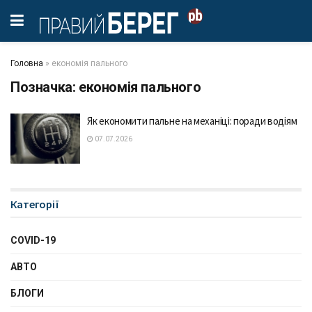
Головна
»
економія пального
Позначка:
економія пального
Як економити пальне на механіці: поради водіям
07.07.2026
Категорії
COVID-19
АВТО
БЛОГИ