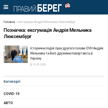
Головна
»
ексгумація Андрія Мельника Люксембург
Позначка:
ексгумація Андрія Мельника
Люксембург
Історична подія: прах другого голови ОУН Андрія
Мельника та його дружини повертають в
Україну
19.05.2026
Категорії
COVID-19
АВТО