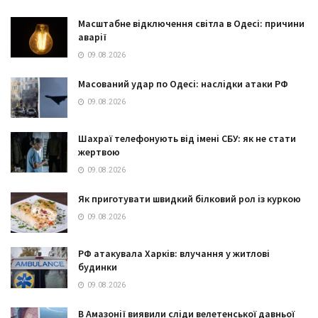
Масштабне відключення світла в Одесі: причини
аварії
09.08.2026
Масований удар по Одесі: наслідки атаки РФ
09.08.2026
Шахраї телефонують від імені СБУ: як не стати
жертвою
09.08.2026
Як приготувати швидкий білковий рол із куркою
09.08.2026
РФ атакувала Харків: влучання у житлові
будинки
09.08.2026
В Амазонії виявили сліди велетенської давньої