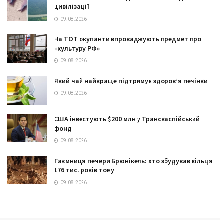
цивілізації
09.08.2026
На ТОТ окупанти впроваджують предмет про
«культуру РФ»
09.08.2026
Який чай найкраще підтримує здоров’я печінки
09.08.2026
США інвестують $200 млн у Транскаспійський
фонд
09.08.2026
Таємниця печери Брюнікель: хто збудував кільця
176 тис. років тому
09.08.2026