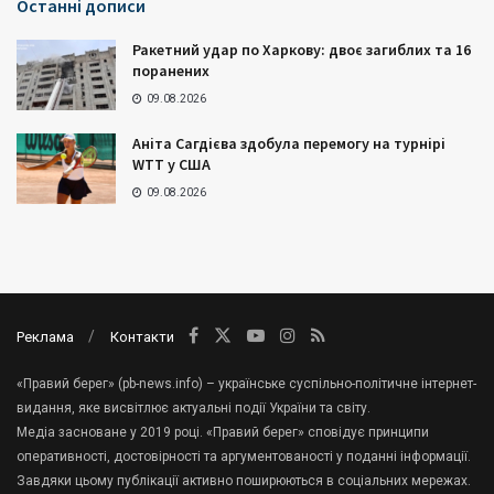
Останні дописи
Ракетний удар по Харкову: двоє загиблих та 16
поранених
09.08.2026
Аніта Сагдієва здобула перемогу на турнірі
WTT у США
09.08.2026
Реклама
Контакти
«Правий берег» (pb-news.info) – українське суспільно-політичне інтернет-
видання, яке висвітлює актуальні події України та світу.
Медіа засноване у 2019 році. «Правий берег» сповідує принципи
оперативності, достовірності та аргументованості у поданні інформації.
Завдяки цьому публікації активно поширюються в соціальних мережах.