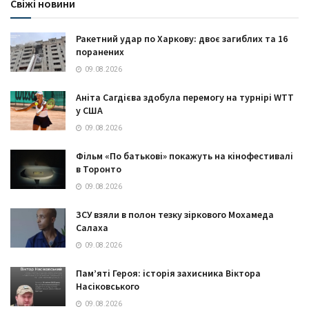
Свіжі новини
Ракетний удар по Харкову: двоє загиблих та 16
поранених
09.08.2026
Аніта Сагдієва здобула перемогу на турнірі WTT
у США
09.08.2026
Фільм «По батькові» покажуть на кінофестивалі
в Торонто
09.08.2026
ЗСУ взяли в полон тезку зіркового Мохамеда
Салаха
09.08.2026
Пам’яті Героя: історія захисника Віктора
Насіковського
09.08.2026