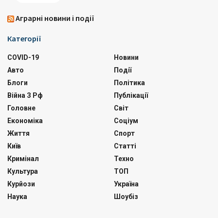
Аграрні новини і події
Категорії
COVID-19
Новини
Авто
Події
Блоги
Політика
Війна З Рф
Публікації
Головне
Світ
Економіка
Соціум
Життя
Спорт
Київ
Статті
Кримінал
Техно
Культура
ТОП
Курйози
Україна
Наука
Шоубіз