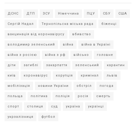
ДСНС
ДТП
ЗСУ
Німеччина
ПЦУ
СБУ
США
Сергій Надал
Тернопільска міська рада
біженці
вакцинація від коронавірусу
вбивство
володимир зеленський
війна
війна в Україні
війна з росією
війна з рф
військо
головне
діти
загиблі
закарпаття
зеленський
карантин
київ
коронавірус
корупція
кримінал
львів
мобілізація
новини України
обстріл
погода
польща
політика
поліція
росія
смерть
спорт
столиця
суд
україна
українці
укрзалізниця
футбол