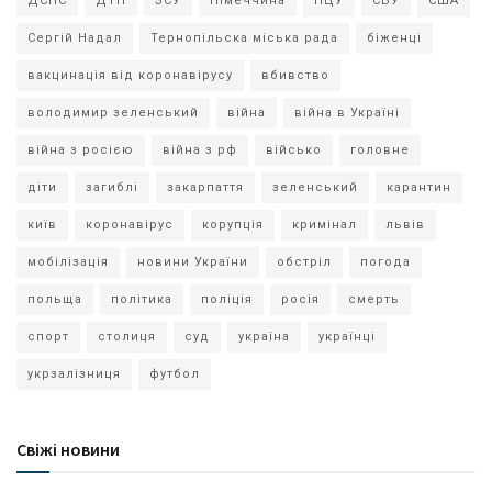
ДСНС
ДТП
ЗСУ
Німеччина
ПЦУ
СБУ
США
Сергій Надал
Тернопільска міська рада
біженці
вакцинація від коронавірусу
вбивство
володимир зеленський
війна
війна в Україні
війна з росією
війна з рф
військо
головне
діти
загиблі
закарпаття
зеленський
карантин
київ
коронавірус
корупція
кримінал
львів
мобілізація
новини України
обстріл
погода
польща
політика
поліція
росія
смерть
спорт
столиця
суд
україна
українці
укрзалізниця
футбол
Свіжі новини