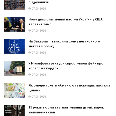
підручників
07.08.2026
Чому дипломатичний наступ України у США
втратив темп
07.08.2026
На Закарпатті викрили схему незаконного
зняття з обліку
07.08.2026
У Мінінфраструктури спростували фейк про
колапс на кордоні
07.08.2026
Як супермаркети обманюють покупців: пастки з
цінами
07.08.2026
15 років тюрми за зґвалтування дітей: вирок
залишено в силі