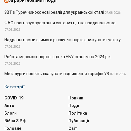
Аграрні новини і події
ЗВТ з Туреччиною: нові реалії для української сталі
07.08.2026
ФАО прогнозує зростання світових цін на продовольство
07.08.2026
Надранні посіви озимого ріпаку: чи варто знижувати густоту
07.08.2026
Робота морських портів: оцінка НБУ станом на 2024 рік
07.08.2026
Металурги просять скасувати підвищення тарифів УЗ
07.08.2026
Категорії
COVID-19
Новини
Авто
Події
Блоги
Політика
Війна З Рф
Публікації
Головне
Світ