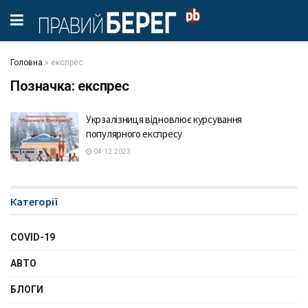
Головна
»
експрес
Позначка:
експрес
Укрзалізниця відновлює курсування
популярного експресу
04.12.2023
Категорії
COVID-19
АВТО
БЛОГИ