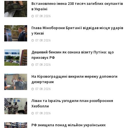
Встановлено імена 238 тисяч загиблих окупантів
в Україні
07.08.2026
Глава Міноборони Британії відвідав місця ударів
у Києві
07.08.2026
Дешевий бензин як ознака візиту Путіна: що
приховує РФ
07.08.2026
На Кіровоградщині викрили мережу допомоги
дезертирам
07.08.2026
Ліван та Ізраїль узгодили план роззброєння
Хезболли
07.08.2026
РФ знищила понад мільйон українських