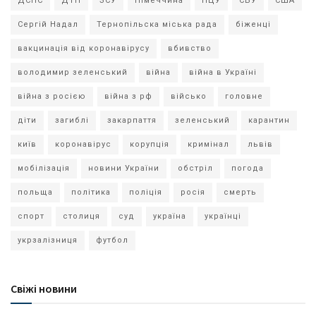
ДСНС
ДТП
ЗСУ
Німеччина
ПЦУ
СБУ
США
Сергій Надал
Тернопільска міська рада
біженці
вакцинація від коронавірусу
вбивство
володимир зеленський
війна
війна в Україні
війна з росією
війна з рф
військо
головне
діти
загиблі
закарпаття
зеленський
карантин
київ
коронавірус
корупція
кримінал
львів
мобілізація
новини України
обстріл
погода
польща
політика
поліція
росія
смерть
спорт
столиця
суд
україна
українці
укрзалізниця
футбол
Свіжі новини