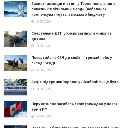
Захист гаманців містян: у Тернополі різницю
показників лічильників води (небаланс)
компенсуватимуть із міського бюджету
10.08.2026
Смертельна ДТП у Києві: загинули жінка та
дитина
10.08.2026
Повертайся з СЗЧ до своїх — тримай небо у
складі ЗРАДН
10.08.2026
Акція підтримки України у Лісабоні: як це було
10.08.2026
Перу визнало загибель своїх громадян у лавах
армії РФ
10.08.2026
Наслідки обстрілів Сумщини: двоє загиблих та