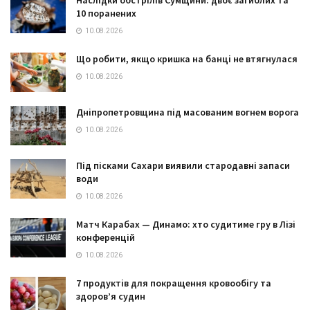
10 поранених
10.08.2026
Що робити, якщо кришка на банці не втягнулася
10.08.2026
Дніпропетровщина під масованим вогнем ворога
10.08.2026
Під пісками Сахари виявили стародавні запаси
води
10.08.2026
Матч Карабах — Динамо: хто судитиме гру в Лізі
конференцій
10.08.2026
7 продуктів для покращення кровообігу та
здоров’я судин