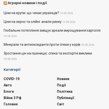
Аграрні новини і події
Ціни на крупи: що чекає українців?
10.08.2026
Ціни на зерно та олійні: аналіз ринку
10.08.2026
Глобальне потепління зміщує ареали вирощування картоплі
09.08.2026
Мінерали та антиоксиданти проти спеки у корів
09.08.2026
Зростання цін на пшеницю: спека та експортні виклики
09.08.2026
Категорії
COVID-19
Новини
Авто
Події
Блоги
Політика
Війна З Рф
Публікації
Головне
Світ