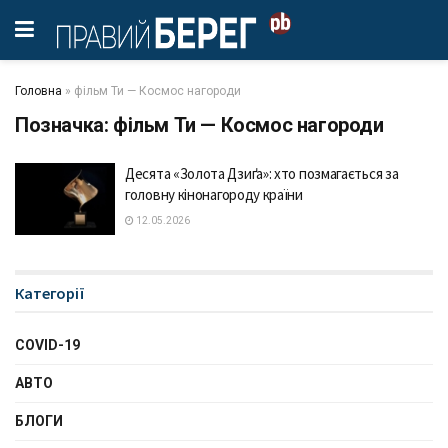
Головна
»
фільм Ти — Космос нагороди
Позначка:
фільм Ти — Космос нагороди
Десята «Золота Дзиґа»: хто позмагається за
головну кінонагороду країни
12.05.2026
Категорії
COVID-19
АВТО
БЛОГИ