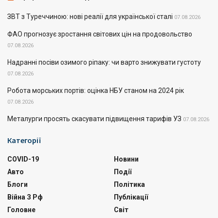
ЗВТ з Туреччиною: нові реалії для української сталі
07.08.2026
ФАО прогнозує зростання світових цін на продовольство
07.08.2026
Надранні посіви озимого ріпаку: чи варто знижувати густоту
07.08.2026
Робота морських портів: оцінка НБУ станом на 2024 рік
07.08.2026
Металурги просять скасувати підвищення тарифів УЗ
07.08.2026
Категорії
COVID-19
Новини
Авто
Події
Блоги
Політика
Війна З Рф
Публікації
Головне
Світ