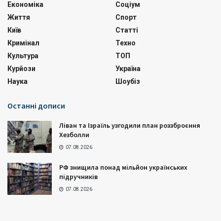
Економіка
Соціум
Життя
Спорт
Київ
Статті
Кримінал
Техно
Культура
ТОП
Курйози
Україна
Наука
Шоубіз
Останні дописи
Ліван та Ізраїль узгодили план роззброєння
Хезболли
07.08.2026
РФ знищила понад мільйон українських
підручників
07.08.2026