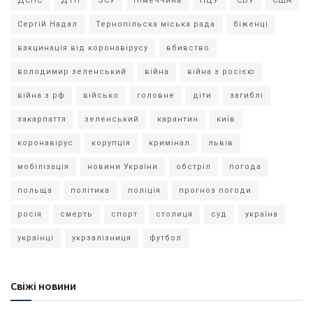
ДСНС
ДТП
ЗСУ
Німеччина
ПЦУ
СБУ
США
Сергій Надал
Тернопільска міська рада
біженці
вакцинація від коронавірусу
вбивство
володимир зеленський
війна
війна з росією
війна з рф
військо
головне
діти
загиблі
закарпаття
зеленський
карантин
київ
коронавірус
корупція
кримінал
львів
мобілізація
новини України
обстріл
погода
польща
політика
поліція
прогноз погоди
росія
смерть
спорт
столиця
суд
україна
українці
укрзалізниця
футбол
Свіжі новини