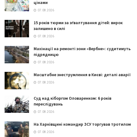
цінами
07.08.2026
15 років тюрми за зґвалтування дітей: вирок
залишено в силі
07.08.2026
Махінації на ремонті зони «Вербне»: судитимуть
підрядницю
07.08.2026
Масштабне знеструмлення в Києві: деталі аварії
07.08.2026
Суд над кіборгом Оловаренком: 6 років
переслідувань
07.08.2026
На Харківщині командир ЗСУ торгував тротилом
07.08.2026