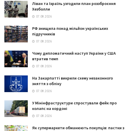
Ліван та Ізраїль узгодили план роззброєння
Хезболли
07.08.2026
РФ знищила понад мільйон українських
підручників
07.08.2026
Чому дипломатичний наступ України у США
втратив темп
07.08.2026
На Закарпатті викрили схему незаконного
зняття з обліку
07.08.2026
У Мінінфраструктури спростували фейк про
колапс на кордоні
07.08.2026
Як супермаркети обманюють покупців: пастки з