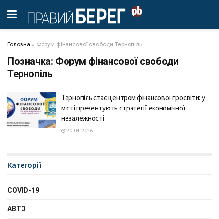
Головна
»
Форум фінансової свободи Тернопіль
Позначка:
Форум фінансової свободи
Тернопіль
Тернопіль стає центром фінансової просвіти: у
місті презентують стратегії економічної
незалежності
20.04.2026
Категорії
COVID-19
АВТО