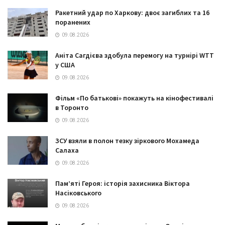
Ракетний удар по Харкову: двоє загиблих та 16
поранених
09.08.2026
Аніта Сагдієва здобула перемогу на турнірі WTT
у США
09.08.2026
Фільм «По батькові» покажуть на кінофестивалі
в Торонто
09.08.2026
ЗСУ взяли в полон тезку зіркового Мохамеда
Салаха
09.08.2026
Пам’яті Героя: історія захисника Віктора
Насіковського
09.08.2026