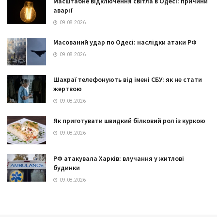
Масштабне відключення світла в Одесі: причини
аварії
09.08.2026
Масований удар по Одесі: наслідки атаки РФ
09.08.2026
Шахраї телефонують від імені СБУ: як не стати
жертвою
09.08.2026
Як приготувати швидкий білковий рол із куркою
09.08.2026
РФ атакувала Харків: влучання у житлові
будинки
09.08.2026