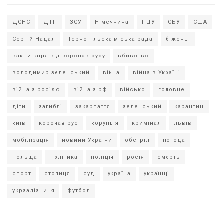
ДСНС
ДТП
ЗСУ
Німеччина
ПЦУ
СБУ
США
Сергій Надал
Тернопільска міська рада
біженці
вакцинація від коронавірусу
вбивство
володимир зеленський
війна
війна в Україні
війна з росією
війна з рф
військо
головне
діти
загиблі
закарпаття
зеленський
карантин
київ
коронавірус
корупція
кримінал
львів
мобілізація
новини України
обстріл
погода
польща
політика
поліція
росія
смерть
спорт
столиця
суд
україна
українці
укрзалізниця
футбол