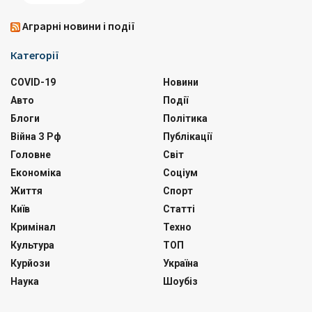
Аграрні новини і події
Категорії
COVID-19
Новини
Авто
Події
Блоги
Політика
Війна З Рф
Публікації
Головне
Світ
Економіка
Соціум
Життя
Спорт
Київ
Статті
Кримінал
Техно
Культура
ТОП
Курйози
Україна
Наука
Шоубіз