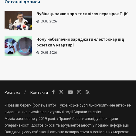
Останні дописи
Лубінець заявив про тиск після перевірок ТЦК
09.08.2026
Чому небезпечно заряджати електрокар від
розетки у квартирі
09.08.2026
Реклама
Контакти
«Правий берег» (pb-news.info) – українське суспільно-політичне інтернет-
видання, яке висвітлює актуальні події України та світу.
Медіа засноване у 2019 році. «Правий берег» сповідує принципи
оперативності, достовірності та аргументованості у поданні інформації.
Завдяки цьому публікації активно поширюються в соціальних мережах.