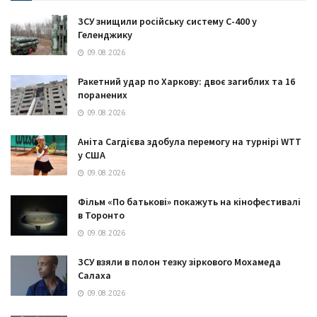
ЗСУ знищили російську систему С-400 у
Геленджику
09.08.2026
Ракетний удар по Харкову: двоє загиблих та 16
поранених
09.08.2026
Аніта Сагдієва здобула перемогу на турнірі WTT
у США
09.08.2026
Фільм «По батькові» покажуть на кінофестивалі
в Торонто
09.08.2026
ЗСУ взяли в полон тезку зіркового Мохамеда
Салаха
09.08.2026