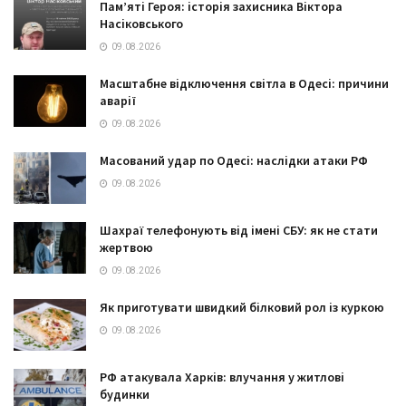
Пам’яті Героя: історія захисника Віктора
Насіковського
09.08.2026
Масштабне відключення світла в Одесі: причини
аварії
09.08.2026
Масований удар по Одесі: наслідки атаки РФ
09.08.2026
Шахраї телефонують від імені СБУ: як не стати
жертвою
09.08.2026
Як приготувати швидкий білковий рол із куркою
09.08.2026
РФ атакувала Харків: влучання у житлові
будинки