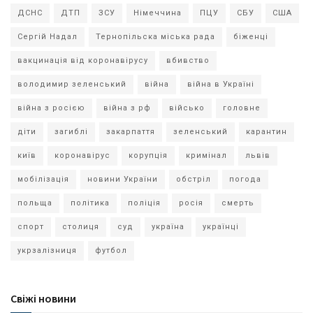
ДСНС
ДТП
ЗСУ
Німеччина
ПЦУ
СБУ
США
Сергій Надал
Тернопільска міська рада
біженці
вакцинація від коронавірусу
вбивство
володимир зеленський
війна
війна в Україні
війна з росією
війна з рф
військо
головне
діти
загиблі
закарпаття
зеленський
карантин
київ
коронавірус
корупція
кримінал
львів
мобілізація
новини України
обстріл
погода
польща
політика
поліція
росія
смерть
спорт
столиця
суд
україна
українці
укрзалізниця
футбол
Свіжі новини