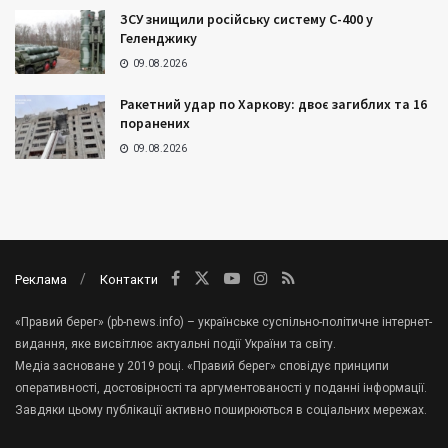
ЗСУ знищили російську систему С-400 у
Геленджику
09.08.2026
Ракетний удар по Харкову: двоє загиблих та 16
поранених
09.08.2026
Реклама
Контакти
«Правий берег» (pb-news.info) – українське суспільно-політичне інтернет-
видання, яке висвітлює актуальні події України та світу.
Медіа засноване у 2019 році. «Правий берег» сповідує принципи
оперативності, достовірності та аргументованості у поданні інформації.
Завдяки цьому публікації активно поширюються в соціальних мережах.