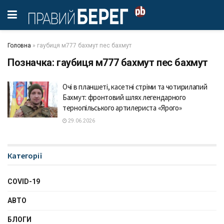
Головна
»
гаубиця м777 бахмут пес бахмут
Позначка:
гаубиця м777 бахмут пес бахмут
Очі в планшеті, касетні стріми та чотирилапий
Бахмут: фронтовий шлях легендарного
тернопільського артилериста «Ярого»
29.06.2026
Категорії
COVID-19
АВТО
БЛОГИ