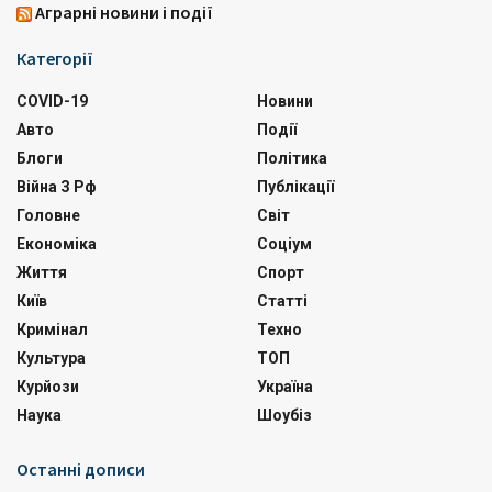
Аграрні новини і події
Категорії
COVID-19
Новини
Авто
Події
Блоги
Політика
Війна З Рф
Публікації
Головне
Світ
Економіка
Соціум
Життя
Спорт
Київ
Статті
Кримінал
Техно
Культура
ТОП
Курйози
Україна
Наука
Шоубіз
Останні дописи