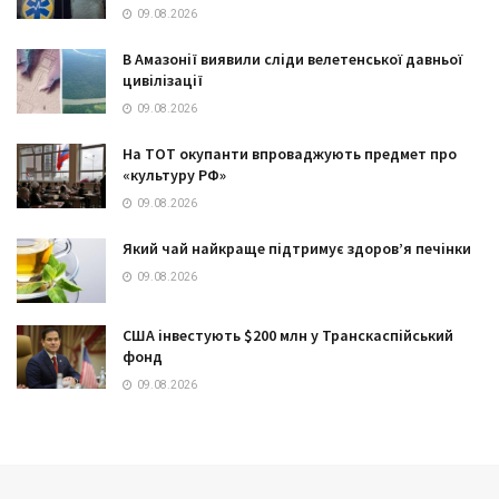
09.08.2026
В Амазонії виявили сліди велетенської давньої
цивілізації
09.08.2026
На ТОТ окупанти впроваджують предмет про
«культуру РФ»
09.08.2026
Який чай найкраще підтримує здоров’я печінки
09.08.2026
США інвестують $200 млн у Транскаспійський
фонд
09.08.2026