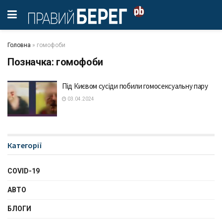
Головна
»
гомофоби
Позначка:
гомофоби
Під Києвом сусіди побили гомосексуальну пару
03.04.2024
Категорії
COVID-19
АВТО
БЛОГИ