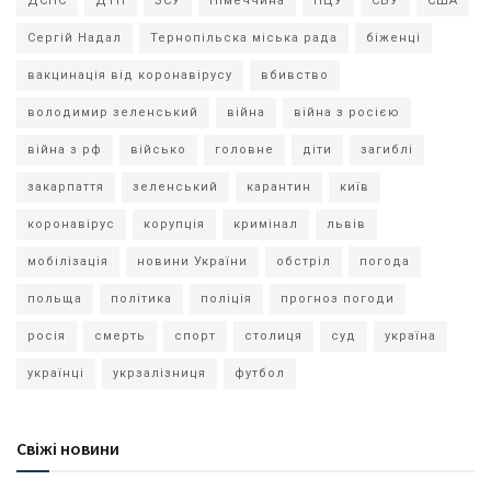
ДСНС
ДТП
ЗСУ
Німеччина
ПЦУ
СБУ
США
Сергій Надал
Тернопільска міська рада
біженці
вакцинація від коронавірусу
вбивство
володимир зеленський
війна
війна з росією
війна з рф
військо
головне
діти
загиблі
закарпаття
зеленський
карантин
київ
коронавірус
корупція
кримінал
львів
мобілізація
новини України
обстріл
погода
польща
політика
поліція
прогноз погоди
росія
смерть
спорт
столиця
суд
україна
українці
укрзалізниця
футбол
Свіжі новини