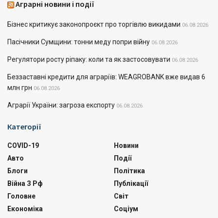
Аграрні новини і події
Бізнес критикує законопроєкт про торгівлю викидами
06.08.2026
Пасічники Сумщини: тонни меду попри війну
06.08.2026
Регулятори росту ріпаку: коли та як застосовувати
06.08.2026
Беззаставні кредити для аграріїв: WEAGROBANK вже видав 6
млн грн
06.08.2026
Аграрії України: загроза експорту
06.08.2026
Категорії
COVID-19
Новини
Авто
Події
Блоги
Політика
Війна З Рф
Публікації
Головне
Світ
Економіка
Соціум