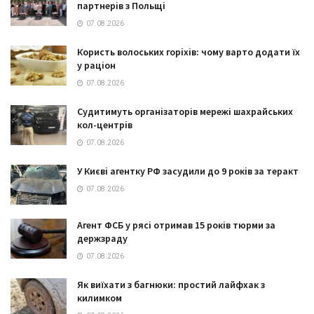
партнерів з Польщі
07.08.2026
Користь волоських горіхів: чому варто додати їх
у раціон
07.08.2026
Судитимуть організаторів мережі шахрайських
кол-центрів
07.08.2026
У Києві агентку РФ засудили до 9 років за теракт
07.08.2026
Агент ФСБ у рясі отримав 15 років тюрми за
держзраду
07.08.2026
Як виїхати з багнюки: простий лайфхак з
килимком