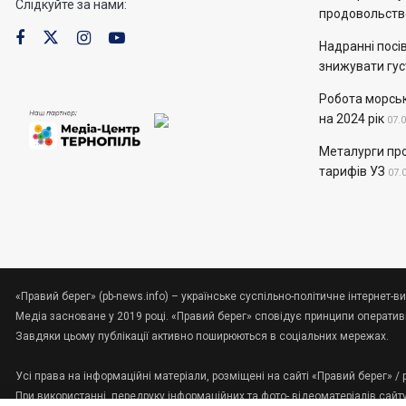
Слідкуйте за нами:
продовольств
Надранні посів
знижувати гус
Робота морськ
на 2024 рік
07.
Металурги пр
тарифів УЗ
07.
«Правий берег» (pb-news.info) – українське суспільно-політичне інтернет-ви
Медіа засноване у 2019 році. «Правий берег» сповідує принципи оперативно
Завдяки цьому публікації активно поширюються в соціальних мережах.
Усі права на інформаційні матеріали, розміщені на сайті «Правий берег» /
При використанні, передруку інформаційних та фото-,відеоматеріалів сайт