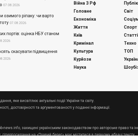
Війна З Рф
Публік
о
07.08.2026
Головне
Світ
и озимого ріпаку: чи варто
Економіка
Соціу
тоту
07.08.2026
Життя
Спорт
их портів: оцінка НБУ станом
Київ
Статті
08.2026
Кримінал
Техно
Культура
ТОП
осять скасувати підвищення
08.2026
Курйози
Україн
Наука
Шоубі
дання, яке висвітлює актуальні події України та світу.
сті, достовірності та аргументованості у поданні інформації.
 pb-news.info, захищені українським законодавством про авторське право та ін
у, гіперпосилання на «Правий берег» має міститися в першому абзаці тексту.