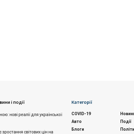
вини і події
Категорії
COVID-19
Новин
ою: нові реалії для української
Авто
Події
Блоги
Політ
 зростання світових цін на