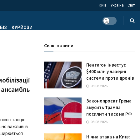
Київ
Україна
Світ
БІЗ
КУРЙОЗИ
Свіжі новини
Пентагон інвестує
$400 млн у лазерні
системи проти дронів
обілізації
08.08.2026
 ансамбль
Законопроєкт Грема
змусить Трампа
посилити тиск на РФ
існі і танцю
08.08.2026
чно важливі в
ширюється ...
Нічна атака на Київ: