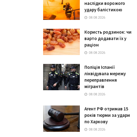
наслідки ворожого
удару балістикою
08.08.2026
Користь родзинок: чи
варто додавати їх у
раціон
08.08.2026
Поліція Іспанії
ліквідувала мережу
переправлення
мігрантів
08.08.2026
Агент РФ отримав 15
років тюрми за удари
по Харкову
08.08.2026