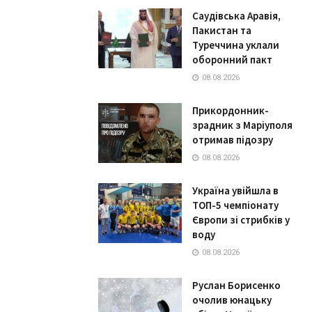
Саудівська Аравія,
Пакистан та
Туреччина уклали
оборонний пакт
08.08.2026
Прикордонник-
зрадник з Маріуполя
отримав підозру
08.08.2026
Україна увійшла в
ТОП-5 чемпіонату
Європи зі стрибків у
воду
08.08.2026
Руслан Борисенко
очолив юнацьку