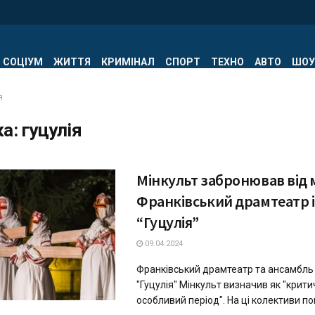
СОЦІУМ
ЖИТТЯ
КРИМІНАЛ
СПОРТ
ТЕХНО
АВТО
ШОУ
я
ка:
гуцулія
Мінкульт забронював від м
Франківський драмтеатр і
“Гуцулія”
09.04.2024
Франківський драмтеатр та ансамбль п
"Гуцулія" Мінкульт визначив як "крити
особливий період". На ці колективи по