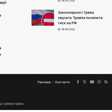
08.08.2026
ації
Законопроєкт Грема
м
змусить Трампа посилити
тиск на РФ
08.08.2026
а
з
Реклама
Контакти
ші суміжні права.