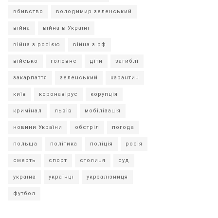
вбивство
володимир зеленський
війна
війна в Україні
війна з росією
війна з рф
військо
головне
діти
загиблі
закарпаття
зеленський
карантин
київ
коронавірус
корупція
кримінал
львів
мобілізація
новини України
обстріл
погода
польща
політика
поліція
росія
смерть
спорт
столиця
суд
україна
українці
укрзалізниця
футбол