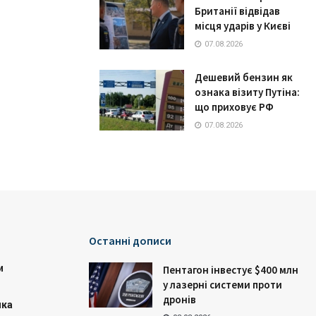
Британії відвідав
місця ударів у Києві
07.08.2026
Дешевий бензин як
ознака візиту Путіна:
що приховує РФ
07.08.2026
Останні дописи
и
Пентагон інвестує $400 млн
у лазерні системи проти
дронів
ика