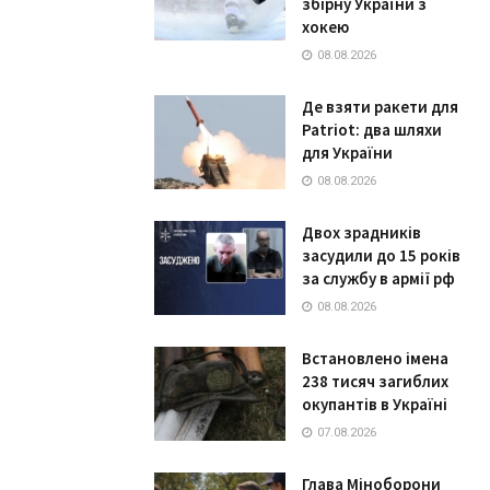
збірну України з
хокею
08.08.2026
Де взяти ракети для
Patriot: два шляхи
для України
08.08.2026
Двох зрадників
засудили до 15 років
за службу в армії рф
08.08.2026
Встановлено імена
238 тисяч загиблих
окупантів в Україні
07.08.2026
Глава Міноборони