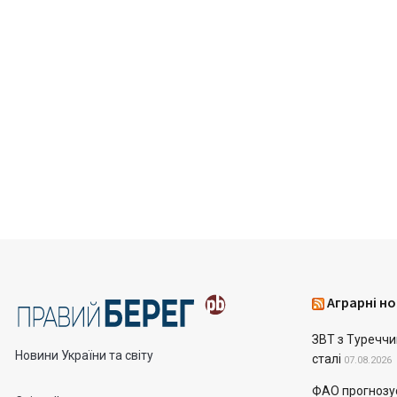
Аграрні но
ЗВТ з Туреччин
Новини України та світу
сталі
07.08.2026
ФАО прогнозує