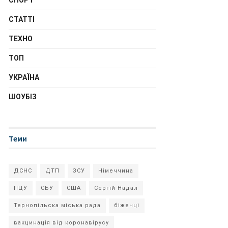
СПОРТ
СТАТТІ
ТЕХНО
ТОП
УКРАЇНА
ШОУБІЗ
Теми
ДСНС
ДТП
ЗСУ
Німеччина
ПЦУ
СБУ
США
Сергій Надал
Тернопільска міська рада
біженці
вакцинація від коронавірусу