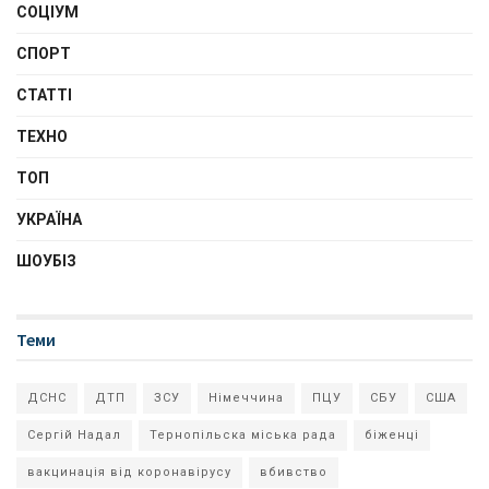
СОЦІУМ
СПОРТ
СТАТТІ
ТЕХНО
ТОП
УКРАЇНА
ШОУБІЗ
Теми
ДСНС
ДТП
ЗСУ
Німеччина
ПЦУ
СБУ
США
Сергій Надал
Тернопільска міська рада
біженці
вакцинація від коронавірусу
вбивство