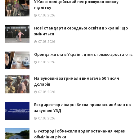
У Києві поліцейський пес розшукав зниклу
підлітку
07.08.2026
Нові стандарти середньої освіти в Україні: що
зміниться
07.08.2026
Оренда житла в Україні: ціни стрімко зростають
07.08.2026
На Буковині затримали вимагача 50 тисяч
доларів
07.08.2026
Ексдиректор лікарні Києва привласнив 6 млн на
закупівлі УЗД
07.08.2026
В Ужгороді обмежили водопостачання через
обміління річки