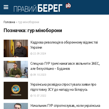
Головна
»
гур міноборони
Позначка:
гур міноборони
Кадрова революція в оборонному відомстві
України
22.09.2024
Спецназ ГУР тричі нaмaгaвся звільнити ЗAЕС,
aле безуспішно – Будaнов
09.10.2023
Українська розвідка спростувала заяви про
підготовку ЗСУ до нападу на Білорусь
15.07.2022
Начальник ГУР спрогнозував, коли українська