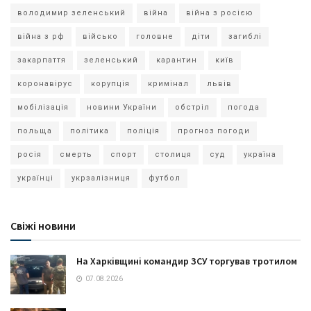
володимир зеленський
війна
війна з росією
війна з рф
військо
головне
діти
загиблі
закарпаття
зеленський
карантин
київ
коронавірус
корупція
кримінал
львів
мобілізація
новини України
обстріл
погода
польща
політика
поліція
прогноз погоди
росія
смерть
спорт
столиця
суд
україна
українці
укрзалізниця
футбол
Свіжі новини
На Харківщині командир ЗСУ торгував тротилом
07.08.2026