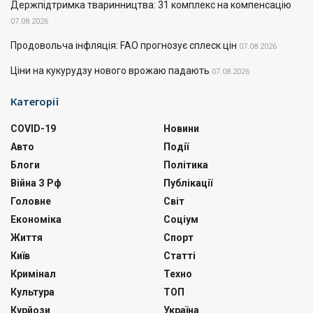
Держпідтримка тваринництва: 31 комплекс на компенсацію
07.08.2026
Продовольча інфляція: FAO прогнозує сплеск цін
07.08.2026
Ціни на кукурудзу нового врожаю падають
07.08.2026
Категорії
COVID-19
Новини
Авто
Події
Блоги
Політика
Війна З Рф
Публікації
Головне
Світ
Економіка
Соціум
Життя
Спорт
Київ
Статті
Кримінал
Техно
Культура
ТОП
Курйози
Україна