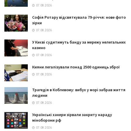
07.08.2026
Софія Ротару відсвяткувала 79-річчя: нове фото
зірки
07.08.2026
У Києві судитимуть банду за мережу нелегальних
казино
07.08.2026
Кияни легалізували понад 2500 одиниць зброї
07.08.2026
Трагедія в Коблевому: вибух у морі забрав життя
людини
07.08.2026
Українські хакери зірвали закриту нараду
міноборони рф
07.08.2026