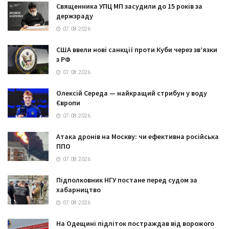
Священника УПЦ МП засудили до 15 років за
держзраду
07.08.2026
США ввели нові санкції проти Куби через зв’язки
з РФ
07.08.2026
Олексій Середа — найкращий стрибун у воду
Європи
07.08.2026
Атака дронів на Москву: чи ефективна російська
ППО
07.08.2026
Підполковник НГУ постане перед судом за
хабарництво
07.08.2026
На Одещині підліток постраждав від ворожого