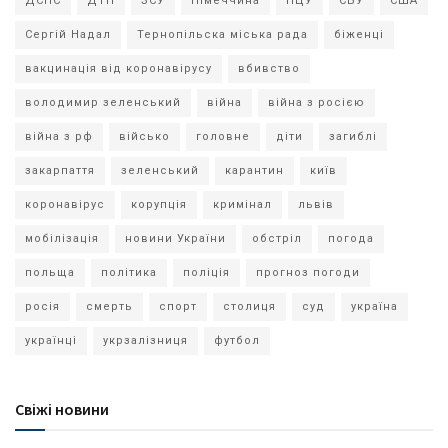
ДСНС
ДТП
ЗСУ
Німеччина
ПЦУ
СБУ
США
Сергій Надал
Тернопільска міська рада
біженці
вакцинація від коронавірусу
вбивство
володимир зеленський
війна
війна з росією
війна з рф
військо
головне
діти
загиблі
закарпаття
зеленський
карантин
київ
коронавірус
корупція
кримінал
львів
мобілізація
новини України
обстріл
погода
польща
політика
поліція
прогноз погоди
росія
смерть
спорт
столиця
суд
україна
українці
укрзалізниця
футбол
Свіжі новини