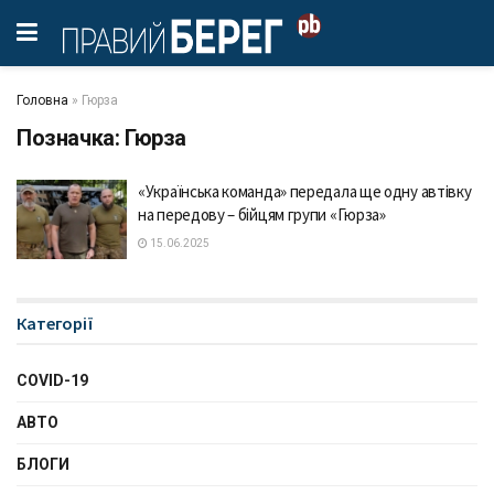
Головна
»
Гюрза
Позначка:
Гюрза
«Українська команда» передала ще одну автівку
на передову – бійцям групи «Гюрза»
15.06.2025
Категорії
COVID-19
АВТО
БЛОГИ