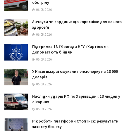
обстрілу
06.08.2026
Анчоуси чи сардини: що корисніше для вашого
здоров’я
06.08.2026
Підтримка 13-ї бригади НГУ «Хартія»: як
допомагають бійцям
06.08.2026
У Києві шахраї ошукали пенсіонерку на 18 000
доларів
06.08.2026
Наслідки ударів РФ по Харківщині: 13 людей у
лікарнях
06.08.2026
Рік роботи платформи СтопТиск: результати
захисту бізнесу