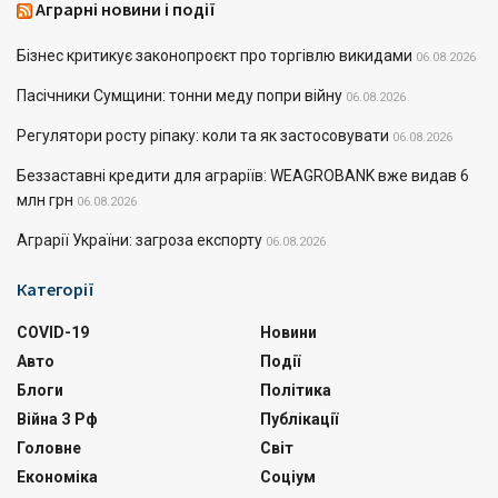
Аграрні новини і події
Бізнес критикує законопроєкт про торгівлю викидами
06.08.2026
Пасічники Сумщини: тонни меду попри війну
06.08.2026
Регулятори росту ріпаку: коли та як застосовувати
06.08.2026
Беззаставні кредити для аграріїв: WEAGROBANK вже видав 6
млн грн
06.08.2026
Аграрії України: загроза експорту
06.08.2026
Категорії
COVID-19
Новини
Авто
Події
Блоги
Політика
Війна З Рф
Публікації
Головне
Світ
Економіка
Соціум