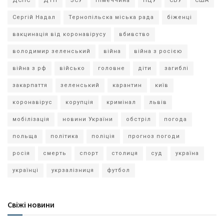
ДСНС
ДТП
ЗСУ
Німеччина
ПЦУ
СБУ
США
Сергій Надал
Тернопільска міська рада
біженці
вакцинація від коронавірусу
вбивство
володимир зеленський
війна
війна з росією
війна з рф
військо
головне
діти
загиблі
закарпаття
зеленський
карантин
київ
коронавірус
корупція
кримінал
львів
мобілізація
новини України
обстріл
погода
польща
політика
поліція
прогноз погоди
росія
смерть
спорт
столиця
суд
україна
українці
укрзалізниця
футбол
Свіжі новини