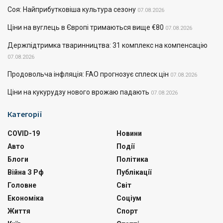
Соя: Найприбутковіша культура сезону
07.08.2026
Ціни на вуглець в Європі тримаються вище €80
07.08.2026
Держпідтримка тваринництва: 31 комплекс на компенсацію
07.08.2026
Продовольча інфляція: FAO прогнозує сплеск цін
07.08.2026
Ціни на кукурудзу нового врожаю падають
07.08.2026
Категорії
COVID-19
Новини
Авто
Події
Блоги
Політика
Війна З Рф
Публікації
Головне
Світ
Економіка
Соціум
Життя
Спорт