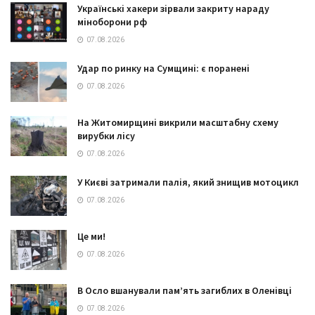
Українські хакери зірвали закриту нараду
міноборони рф
07.08.2026
Удар по ринку на Сумщині: є поранені
07.08.2026
На Житомирщині викрили масштабну схему
вирубки лісу
07.08.2026
У Києві затримали палія, який знищив мотоцикл
07.08.2026
Це ми!
07.08.2026
В Осло вшанували пам’ять загиблих в Оленівці
07.08.2026