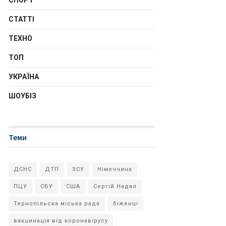
СПОРТ
СТАТТІ
ТЕХНО
ТОП
УКРАЇНА
ШОУБІЗ
Теми
ДСНС
ДТП
ЗСУ
Німеччина
ПЦУ
СБУ
США
Сергій Надал
Тернопільска міська рада
біженці
вакцинація від коронавірусу