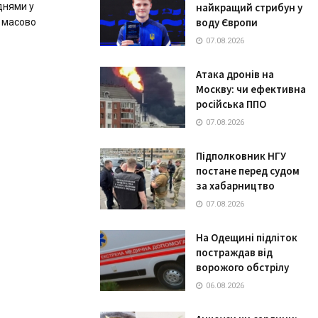
днями у
найкращий стрибун у
воду Європи
а масово
07.08.2026
Атака дронів на
Москву: чи ефективна
російська ППО
07.08.2026
Підполковник НГУ
постане перед судом
за хабарництво
07.08.2026
На Одещині підліток
постраждав від
ворожого обстрілу
06.08.2026