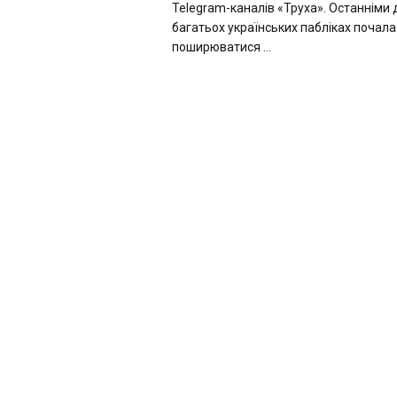
Telegram-каналів «Труха». Останніми 
багатьох українських пабліках почал
поширюватися ...