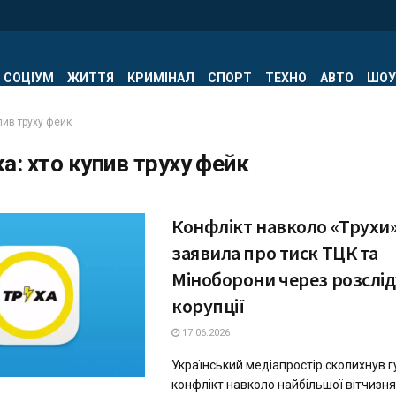
СОЦІУМ
ЖИТТЯ
КРИМІНАЛ
СПОРТ
ТЕХНО
АВТО
ШОУ
пив труху фейк
ка:
хто купив труху фейк
Конфлікт навколо «Трухи
заявила про тиск ТЦК та
Міноборони через розслі
корупції
17.06.2026
Український медіапростір сколихнув 
конфлікт навколо найбільшої вітчизн