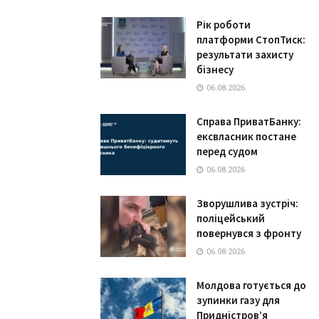
Рік роботи
платформи СтопТиск:
результати захисту
бізнесу
06.08.2026
Справа ПриватБанку:
ексвласник постане
перед судом
06.08.2026
Зворушлива зустріч:
поліцейський
повернувся з фронту
06.08.2026
Молдова готується до
зупинки газу для
Придністров’я