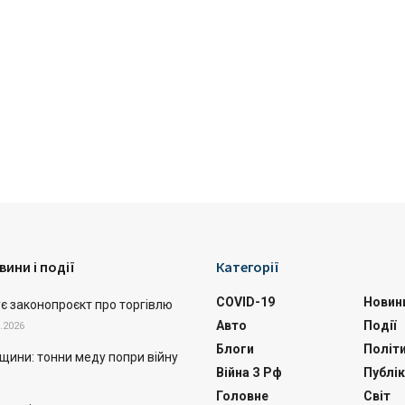
вини і події
Категорії
COVID-19
Новин
ує законопроєкт про торгівлю
Авто
Події
.2026
Блоги
Політ
щини: тонни меду попри війну
Війна З Рф
Публік
Головне
Світ