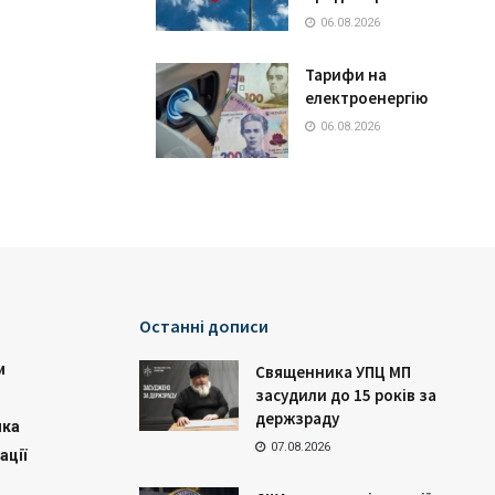
06.08.2026
Тарифи на
електроенергію
06.08.2026
Останні дописи
и
Священника УПЦ МП
засудили до 15 років за
держзраду
ика
07.08.2026
ації