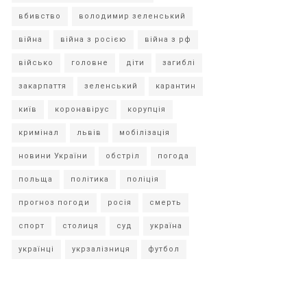
вбивство
володимир зеленський
війна
війна з росією
війна з рф
військо
головне
діти
загиблі
закарпаття
зеленський
карантин
київ
коронавірус
корупція
кримінал
львів
мобілізація
новини України
обстріл
погода
польща
політика
поліція
прогноз погоди
росія
смерть
спорт
столиця
суд
україна
українці
укрзалізниця
футбол