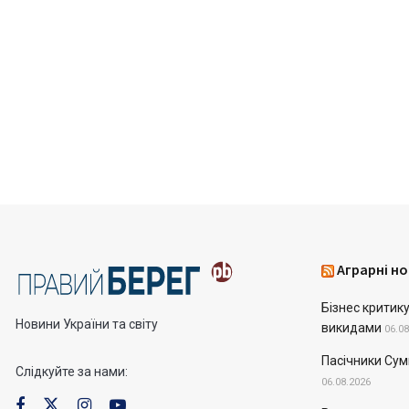
Аграрні но
Бізнес критик
Новини України та світу
викидами
06.08
Пасічники Сум
Слідкуйте за нами:
06.08.2026