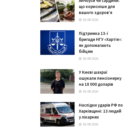
Анчоуси чи сардини:
що корисніше для
вашого здоров’я
06.08.2026
Підтримка 13-ї
бригади НГУ «Хартія»:
як допомагають
бійцям
06.08.2026
У Києві шахраї
ошукали пенсіонерку
на 18 000 доларів
06.08.2026
Наслідки ударів РФ по
Харківщині: 13 людей
у лікарнях
06.08.2026