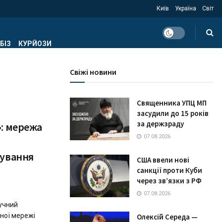
Київ
Україна
Світ
БІЗ
КУРЙОЗИ
Свіжі новини
Священника УПЦ МП
засудили до 15 років
за держзраду
»: мережа
07.08.2026
дування
США ввели нові
санкції проти Куби
через зв’язки з РФ
07.08.2026
гучний
яної мережі
Олексій Середа —