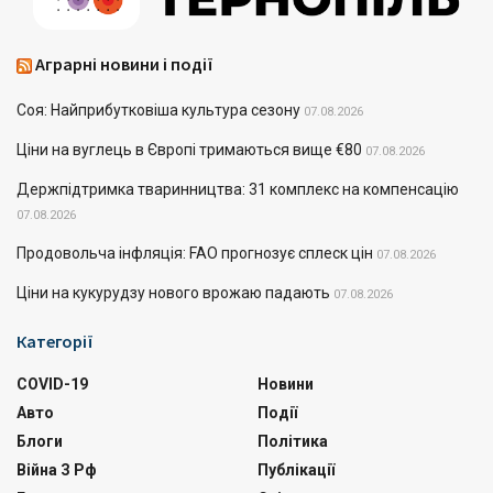
Аграрні новини і події
Соя: Найприбутковіша культура сезону
07.08.2026
Ціни на вуглець в Європі тримаються вище €80
07.08.2026
Держпідтримка тваринництва: 31 комплекс на компенсацію
07.08.2026
Продовольча інфляція: FAO прогнозує сплеск цін
07.08.2026
Ціни на кукурудзу нового врожаю падають
07.08.2026
Категорії
COVID-19
Новини
Авто
Події
Блоги
Політика
Війна З Рф
Публікації