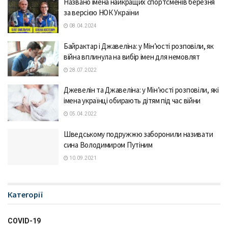
Названо імена найкращих спортсменів березня
за версією НОК України
08.04.2024
Байрактар і Джавеліна: у Мін’юсті розповіли, як
війна вплинула на вибір імен для немовлят
28.07.2022
Джевелін та Джавеліна: у Мін’юсті розповіли, які
імена українці обирають дітям під час війни
05.04.2022
Шведському подружжю заборонили називати
сина Володимиром Путіним
10.09.2021
Категорії
COVID-19