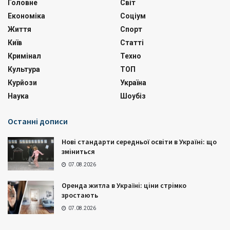
Головне
Світ
Економіка
Соціум
Життя
Спорт
Київ
Статті
Кримінал
Техно
Культура
ТОП
Курйози
Україна
Наука
Шоубіз
Останні дописи
Нові стандарти середньої освіти в Україні: що
зміниться
07.08.2026
Оренда житла в Україні: ціни стрімко
зростають
07.08.2026