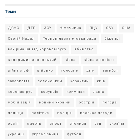
Теми
ДСНС
ДТП
ЗСУ
Німеччина
ПЦУ
СБУ
США
Сергій Надал
Тернопільска міська рада
біженці
вакцинація від коронавірусу
вбивство
володимир зеленський
війна
війна з росією
війна з рф
військо
головне
діти
загиблі
закарпаття
зеленський
карантин
київ
коронавірус
корупція
кримінал
львів
мобілізація
новини України
обстріл
погода
польща
політика
поліція
прогноз погоди
росія
смерть
спорт
столиця
суд
україна
українці
укрзалізниця
футбол