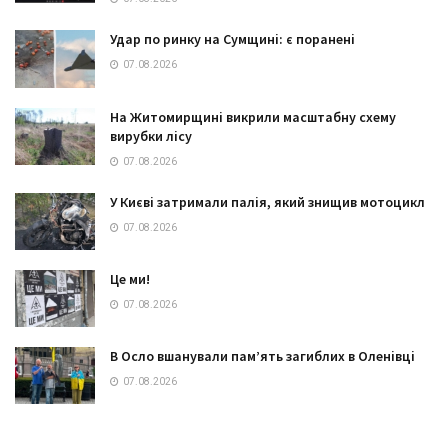
Удар по ринку на Сумщині: є поранені
07.08.2026
На Житомирщині викрили масштабну схему
вирубки лісу
07.08.2026
У Києві затримали палія, який знищив мотоцикл
07.08.2026
Це ми!
07.08.2026
В Осло вшанували пам’ять загиблих в Оленівці
07.08.2026