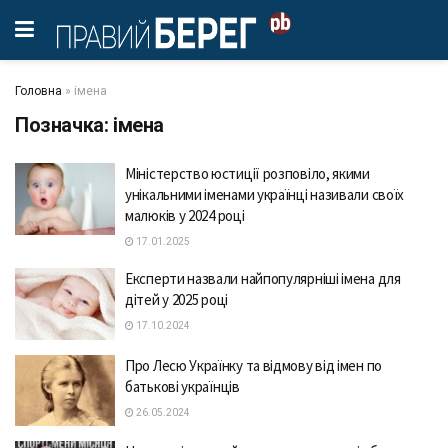
Головна
»
імена
Позначка:
імена
Міністерство юстиції розповіло, якими
унікальними іменами українці називали своїх
малюків у 2024 році
17.01.2025
Експерти назвали найпопулярніші імена для
дітей у 2025 році
17.10.2024
Про Лесю Українку та відмову від імен по
батькові українців
26.05.2024