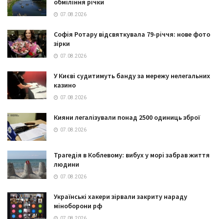
обміління річки
07.08.2026
Софія Ротару відсвяткувала 79-річчя: нове фото
зірки
07.08.2026
У Києві судитимуть банду за мережу нелегальних
казино
07.08.2026
Кияни легалізували понад 2500 одиниць зброї
07.08.2026
Трагедія в Коблевому: вибух у морі забрав життя
людини
07.08.2026
Українські хакери зірвали закриту нараду
міноборони рф
07.08.2026