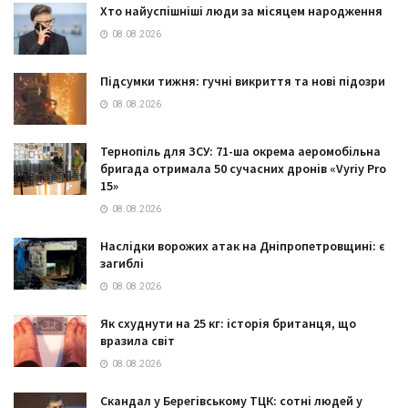
Хто найуспішніші люди за місяцем народження
08.08.2026
Підсумки тижня: гучні викриття та нові підозри
08.08.2026
Тернопіль для ЗСУ: 71-ша окрема аеромобільна
бригада отримала 50 сучасних дронів «Vyriy Pro
15»
08.08.2026
Наслідки ворожих атак на Дніпропетровщині: є
загиблі
08.08.2026
Як схуднути на 25 кг: історія британця, що
вразила світ
08.08.2026
Скандал у Берегівському ТЦК: сотні людей у