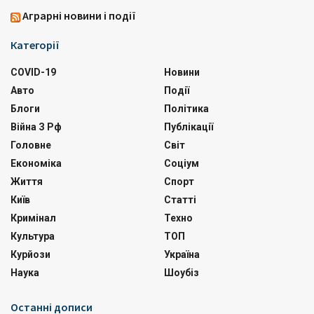
Аграрні новини і події
Категорії
COVID-19
Новини
Авто
Події
Блоги
Політика
Війна З Рф
Публікації
Головне
Світ
Економіка
Соціум
Життя
Спорт
Київ
Статті
Кримінал
Техно
Культура
ТОП
Курйози
Україна
Наука
Шоубіз
Останні дописи