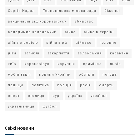
ДСНС
ДТП
ЗСУ
Німеччина
ПЦУ
СБУ
США
Сергій Надал
Тернопільска міська рада
біженці
вакцинація від коронавірусу
вбивство
володимир зеленський
війна
війна в Україні
війна з росією
війна з рф
військо
головне
діти
загиблі
закарпаття
зеленський
карантин
київ
коронавірус
корупція
кримінал
львів
мобілізація
новини України
обстріл
погода
польща
політика
поліція
росія
смерть
спорт
столиця
суд
україна
українці
укрзалізниця
футбол
Свіжі новини