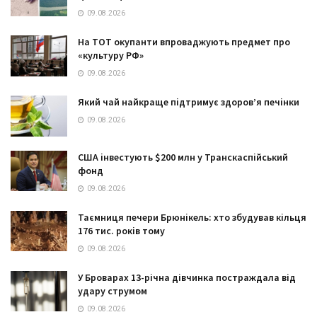
09.08.2026
На ТОТ окупанти впроваджують предмет про
«культуру РФ»
09.08.2026
Який чай найкраще підтримує здоров’я печінки
09.08.2026
США інвестують $200 млн у Транскаспійський
фонд
09.08.2026
Таємниця печери Брюнікель: хто збудував кільця
176 тис. років тому
09.08.2026
У Броварах 13-річна дівчинка постраждала від
удару струмом
09.08.2026