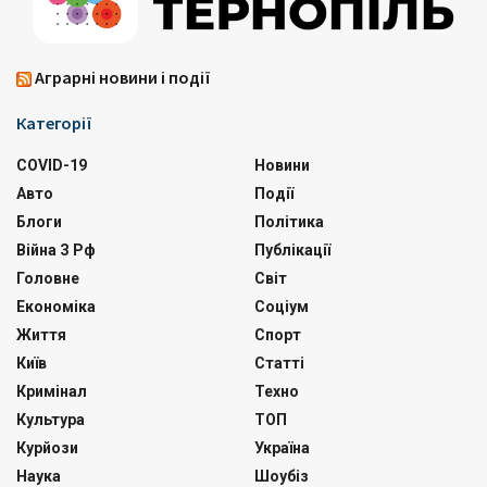
Аграрні новини і події
Категорії
COVID-19
Новини
Авто
Події
Блоги
Політика
Війна З Рф
Публікації
Головне
Світ
Економіка
Соціум
Життя
Спорт
Київ
Статті
Кримінал
Техно
Культура
ТОП
Курйози
Україна
Наука
Шоубіз