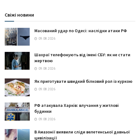
Свіжі новини
Масований удар по Одесі: наслідки атаки РФ
09.08.2026
Шахраї телефонують від імені СБУ: як не стати
жертвою
09.08.2026
Як приготувати швидкий білковий рол із куркою
09.08.2026
РФ атакувала Харків: влучання у житлові
будинки
09.08.2026
В Амазонії виявили сліди велетенської давньої
цивілізації