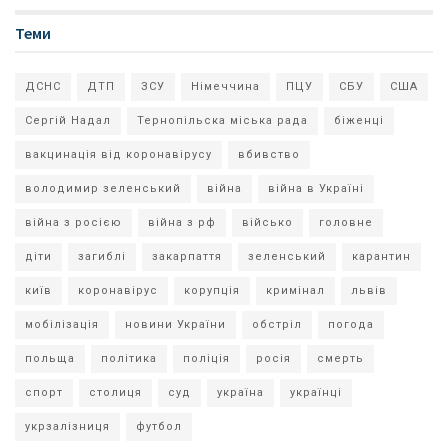
Теми
ДСНС
ДТП
ЗСУ
Німеччина
ПЦУ
СБУ
США
Сергій Надал
Тернопільска міська рада
біженці
вакцинація від коронавірусу
вбивство
володимир зеленський
війна
війна в Україні
війна з росією
війна з рф
військо
головне
діти
загиблі
закарпаття
зеленський
карантин
київ
коронавірус
корупція
кримінал
львів
мобілізація
новини України
обстріл
погода
польща
політика
поліція
росія
смерть
спорт
столиця
суд
україна
українці
укрзалізниця
футбол