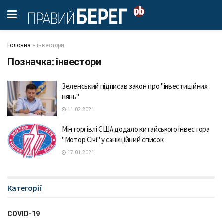
Головна
»
інвестори
Позначка:
інвестори
Зеленський підписав закон про "інвестиційних
нянь"
11.02.2021
Мінторгівлі США додало китайського інвестора
"Мотор Січі" у санкційний список
17.01.2021
Категорії
COVID-19