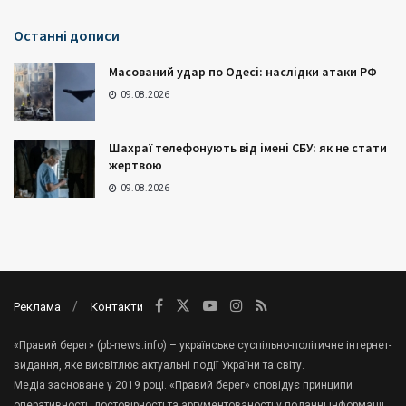
Останні дописи
Масований удар по Одесі: наслідки атаки РФ
09.08.2026
Шахраї телефонують від імені СБУ: як не стати
жертвою
09.08.2026
Реклама
Контакти
«Правий берег» (pb-news.info) – українське суспільно-політичне інтернет-
видання, яке висвітлює актуальні події України та світу.
Медіа засноване у 2019 році. «Правий берег» сповідує принципи
оперативності, достовірності та аргументованості у поданні інформації.