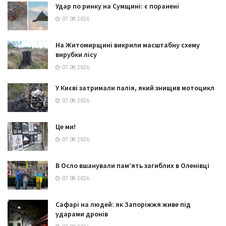
Удар по ринку на Сумщині: є поранені
07.08.2026
На Житомирщині викрили масштабну схему
вирубки лісу
07.08.2026
У Києві затримали палія, який знищив мотоцикл
07.08.2026
Це ми!
07.08.2026
В Осло вшанували пам’ять загиблих в Оленівці
07.08.2026
Сафарі на людей: як Запоріжжя живе під
ударами дронів