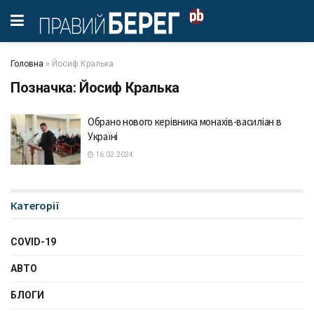
Головна
»
Йосиф Кралька
Позначка:
Йосиф Кралька
Обрано нового керівника монахів-василіан в
Україні
16.02.2024
Категорії
COVID-19
АВТО
БЛОГИ