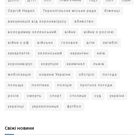
ДСНС
ДТП
ЗСУ
Німеччина
ПЦУ
СБУ
США
Сергій Надал
Тернопільска міська рада
біженці
вакцинація від коронавірусу
вбивство
володимир зеленський
війна
війна з росією
війна з рф
військо
головне
діти
загиблі
закарпаття
зеленський
карантин
київ
коронавірус
корупція
кримінал
львів
мобілізація
новини України
обстріл
погода
польща
політика
поліція
прогноз погоди
росія
смерть
спорт
столиця
суд
україна
українці
укрзалізниця
футбол
Свіжі новини