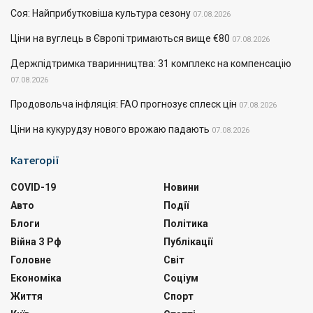
Соя: Найприбутковіша культура сезону
07.08.2026
Ціни на вуглець в Європі тримаються вище €80
07.08.2026
Держпідтримка тваринництва: 31 комплекс на компенсацію
07.08.2026
Продовольча інфляція: FAO прогнозує сплеск цін
07.08.2026
Ціни на кукурудзу нового врожаю падають
07.08.2026
Категорії
COVID-19
Новини
Авто
Події
Блоги
Політика
Війна З Рф
Публікації
Головне
Світ
Економіка
Соціум
Життя
Спорт