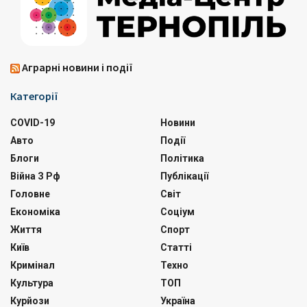
Аграрні новини і події
Категорії
COVID-19
Новини
Авто
Події
Блоги
Політика
Війна З Рф
Публікації
Головне
Світ
Економіка
Соціум
Життя
Спорт
Київ
Статті
Кримінал
Техно
Культура
ТОП
Курйози
Україна