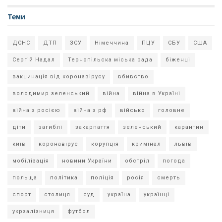
Теми
ДСНС
ДТП
ЗСУ
Німеччина
ПЦУ
СБУ
США
Сергій Надал
Тернопільска міська рада
біженці
вакцинація від коронавірусу
вбивство
володимир зеленський
війна
війна в Україні
війна з росією
війна з рф
військо
головне
діти
загиблі
закарпаття
зеленський
карантин
київ
коронавірус
корупція
кримінал
львів
мобілізація
новини України
обстріл
погода
польща
політика
поліція
росія
смерть
спорт
столиця
суд
україна
українці
укрзалізниця
футбол