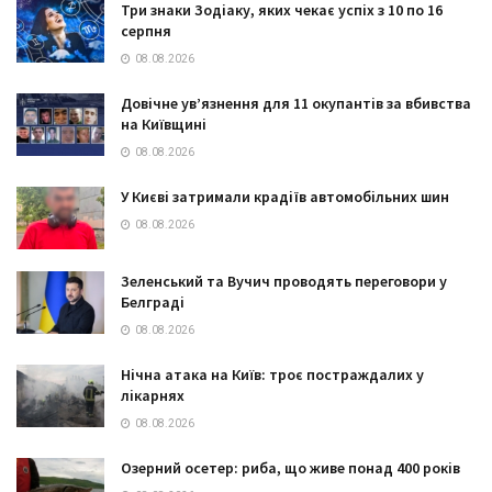
Три знаки Зодіаку, яких чекає успіх з 10 по 16
серпня
08.08.2026
Довічне ув’язнення для 11 окупантів за вбивства
на Київщині
08.08.2026
У Києві затримали крадіїв автомобільних шин
08.08.2026
Зеленський та Вучич проводять переговори у
Белграді
08.08.2026
Нічна атака на Київ: троє постраждалих у
лікарнях
08.08.2026
Озерний осетер: риба, що живе понад 400 років