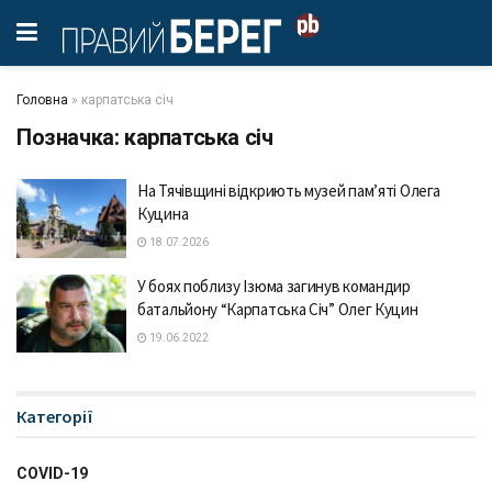
Головна
»
карпатська січ
Позначка:
карпатська січ
На Тячівщині відкриють музей пам’яті Олега
Куцина
18.07.2026
У боях поблизу Ізюма загинув командир
батальйону “Карпатська Січ” Олег Куцин
19.06.2022
Категорії
COVID-19