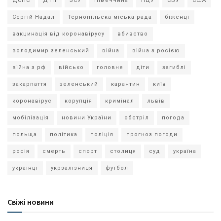
ДСНС
ДТП
ЗСУ
Німеччина
ПЦУ
СБУ
США
Сергій Надал
Тернопільска міська рада
біженці
вакцинація від коронавірусу
вбивство
володимир зеленський
війна
війна з росією
війна з рф
військо
головне
діти
загиблі
закарпаття
зеленський
карантин
київ
коронавірус
корупція
кримінал
львів
мобілізація
новини України
обстріл
погода
польща
політика
поліція
прогноз погоди
росія
смерть
спорт
столиця
суд
україна
українці
укрзалізниця
футбол
Свіжі новини