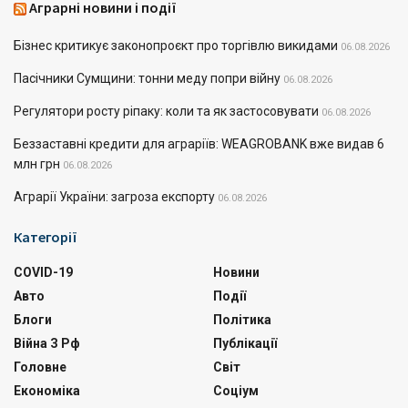
Аграрні новини і події
Бізнес критикує законопроєкт про торгівлю викидами
06.08.2026
Пасічники Сумщини: тонни меду попри війну
06.08.2026
Регулятори росту ріпаку: коли та як застосовувати
06.08.2026
Беззаставні кредити для аграріїв: WEAGROBANK вже видав 6
млн грн
06.08.2026
Аграрії України: загроза експорту
06.08.2026
Категорії
COVID-19
Новини
Авто
Події
Блоги
Політика
Війна З Рф
Публікації
Головне
Світ
Економіка
Соціум