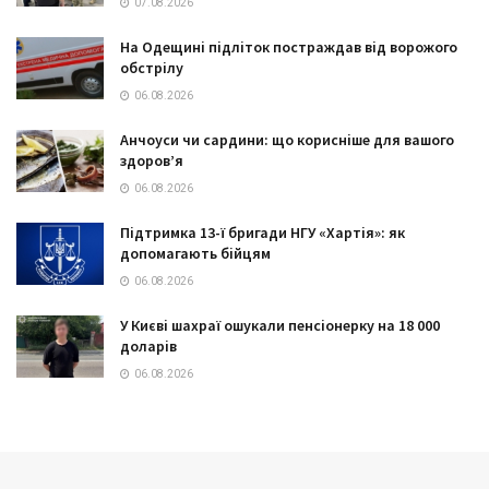
07.08.2026
На Одещині підліток постраждав від ворожого
обстрілу
06.08.2026
Анчоуси чи сардини: що корисніше для вашого
здоров’я
06.08.2026
Підтримка 13-ї бригади НГУ «Хартія»: як
допомагають бійцям
06.08.2026
У Києві шахраї ошукали пенсіонерку на 18 000
доларів
06.08.2026