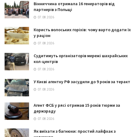
Вінниччина отримала 16 генераторів від
партнерів з Польщі
07.08.2026
Користь волоських горіхів: чому варто додати їх
у раціон
07.08.2026
Судитимуть організаторів мережі шахрайських
кол-центрів
07.08.2026
У Києві агентку РФ засудили до 9 років за теракт
07.08.2026
Агент ФСБ у рясі отримав 15 років тюрми за
держзраду
07.08.2026
Як виїхати з багнюки: простий лайфхак з
килимком