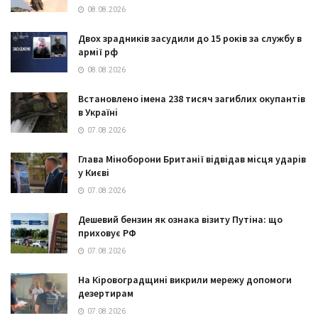
08.08.2026
Двох зрадників засудили до 15 років за службу в
армії рф
08.08.2026
Встановлено імена 238 тисяч загиблих окупантів
в Україні
07.08.2026
Глава Міноборони Британії відвідав місця ударів
у Києві
07.08.2026
Дешевий бензин як ознака візиту Путіна: що
приховує РФ
07.08.2026
На Кіровоградщині викрили мережу допомоги
дезертирам
07.08.2026