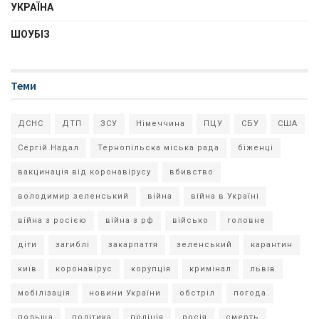
УКРАЇНА
ШОУБІЗ
Теми
ДСНС
ДТП
ЗСУ
Німеччина
ПЦУ
СБУ
США
Сергій Надал
Тернопільска міська рада
біженці
вакцинація від коронавірусу
вбивство
володимир зеленський
війна
війна в Україні
війна з росією
війна з рф
військо
головне
діти
загиблі
закарпаття
зеленський
карантин
київ
коронавірус
корупція
кримінал
львів
мобілізація
новини України
обстріл
погода
польща
політика
поліція
росія
смерть