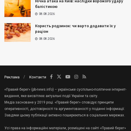
Нічна атака на Київ: наслідки ворожого удару
балістикою
08.08.2026
Користь родзинок: чи варто додавати їх у
раціон
08.08.2026
Реклама
Контакти
«Правий берег» (pb-news.info) – українське суспільно-політичне інтернет-
видання, яке висвітлює актуальні події України та світу.
Медіа засноване у 2019 році. «Правий берег» сповідує принципи
оперативності, достовірності та аргументованості у поданні інформації.
Завдяки цьому публікації активно поширюються в соціальних мережах.
Усі права на інформаційні матеріали, розміщені на сайті «Правий берег»