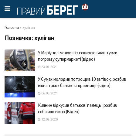
Головна
»
хуліган
Позначка:
хуліган
У Маріуполі чоловік із сокирою влаштував
погром у супермаркеті (відео)
23.04.2021
У Сумах молодик потрощив 10 автівок, розбив
вікна трьох банків та крамниць (відео)
06.03.2021
Киянин відкусив батькові палець і розбив
собакою вікно (Відео)
12.09.2020