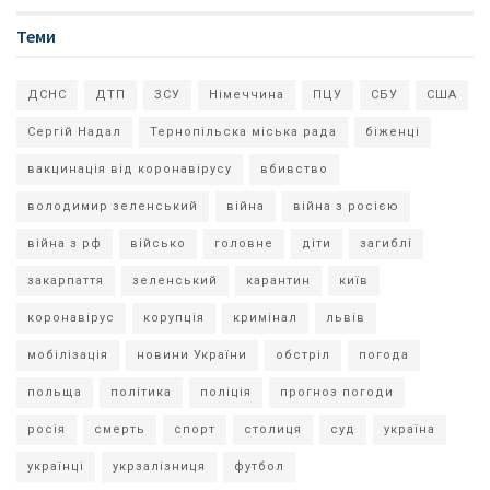
Теми
ДСНС
ДТП
ЗСУ
Німеччина
ПЦУ
СБУ
США
Сергій Надал
Тернопільска міська рада
біженці
вакцинація від коронавірусу
вбивство
володимир зеленський
війна
війна з росією
війна з рф
військо
головне
діти
загиблі
закарпаття
зеленський
карантин
київ
коронавірус
корупція
кримінал
львів
мобілізація
новини України
обстріл
погода
польща
політика
поліція
прогноз погоди
росія
смерть
спорт
столиця
суд
україна
українці
укрзалізниця
футбол