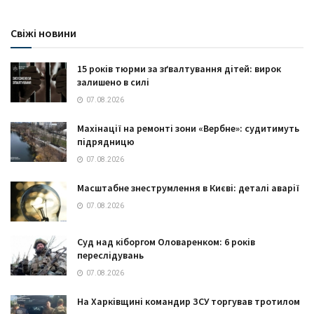
Свіжі новини
15 років тюрми за зґвалтування дітей: вирок
залишено в силі
07.08.2026
Махінації на ремонті зони «Вербне»: судитимуть
підрядницю
07.08.2026
Масштабне знеструмлення в Києві: деталі аварії
07.08.2026
Суд над кіборгом Оловаренком: 6 років
переслідувань
07.08.2026
На Харківщині командир ЗСУ торгував тротилом