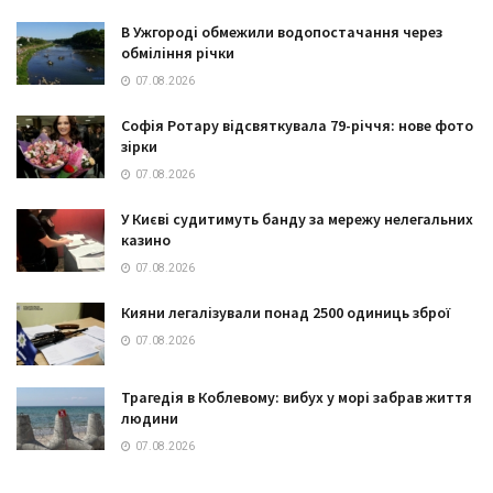
В Ужгороді обмежили водопостачання через
обміління річки
07.08.2026
Софія Ротару відсвяткувала 79-річчя: нове фото
зірки
07.08.2026
У Києві судитимуть банду за мережу нелегальних
казино
07.08.2026
Кияни легалізували понад 2500 одиниць зброї
07.08.2026
Трагедія в Коблевому: вибух у морі забрав життя
людини
07.08.2026