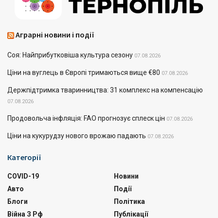
Аграрні новини і події
Соя: Найприбутковіша культура сезону
07.08.2026
Ціни на вуглець в Європі тримаються вище €80
07.08.2026
Держпідтримка тваринництва: 31 комплекс на компенсацію
07.08.2026
Продовольча інфляція: FAO прогнозує сплеск цін
07.08.2026
Ціни на кукурудзу нового врожаю падають
07.08.2026
Категорії
COVID-19
Новини
Авто
Події
Блоги
Політика
Війна З Рф
Публікації