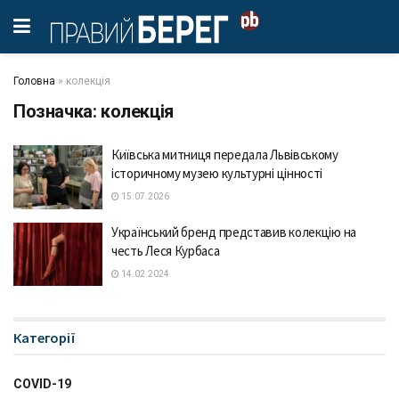
Головна
»
колекція
Позначка:
колекція
Київська митниця передала Львівському
історичному музею культурні цінності
15.07.2026
Український бренд представив колекцію на
честь Леся Курбаса
14.02.2024
Категорії
COVID-19